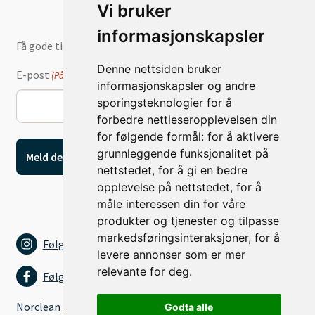
Vi bruker
informasjonskapsler
Få gode tilbud og nyheter på e-post
Denne nettsiden bruker
E-post
(Påkrevd)
informasjonskapsler og andre
sporingsteknologier for å
forbedre nettleseropplevelsen din
for følgende formål:
for å aktivere
grunnleggende funksjonalitet på
nettstedet
,
for å gi en bedre
opplevelse på nettstedet
,
for å
måle interessen din for våre
produkter og tjenester og tilpasse
markedsføringsinteraksjoner
,
for å
Følg oss på Instagram
levere annonser som er mer
relevante for deg
.
Følg oss på Facebook
Norclean AS
Godta alle