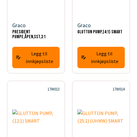
Graco
Graco
PRESIDENT
GLUTTON PUMP,(4:1) SMART
PUMPE,ÅPEN,SST,3:1
Legg til
Legg til
innkjøpsliste
innkjøpsliste
17W013
17W014