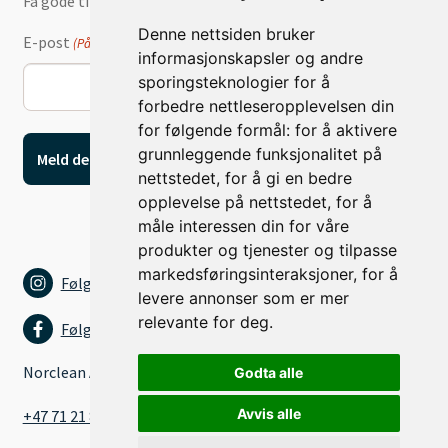
Få gode tilbud og nyheter på e-post
Denne nettsiden bruker
E-post
(Påkrevd)
informasjonskapsler og andre
sporingsteknologier for å
forbedre nettleseropplevelsen din
for følgende formål:
for å aktivere
grunnleggende funksjonalitet på
nettstedet
,
for å gi en bedre
opplevelse på nettstedet
,
for å
måle interessen din for våre
produkter og tjenester og tilpasse
markedsføringsinteraksjoner
,
for å
Følg oss på Instagram
levere annonser som er mer
relevante for deg
.
Følg oss på Facebook
Norclean AS
Godta alle
Avvis alle
+47 71 21 80 15