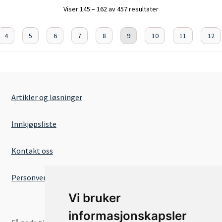
Viser 145 – 162 av 457 resultater
4
5
6
7
8
9
10
11
12
Artikler og løsninger
Innkjøpsliste
Kontakt oss
Personvernserklæring
Vi bruker
informasjonskapsler