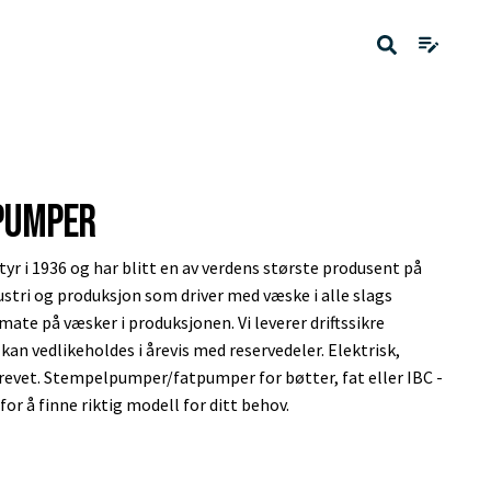
pumper
yr i 1936 og har blitt en av verdens største produsent på
stri og produksjon som driver med væske i alle slags
mate på væsker i produksjonen. Vi leverer driftssikre
an vedlikeholdes i årevis med reservedeler. Elektrisk,
 drevet. Stempelpumper/fatpumper for bøtter, fat eller IBC -
for å finne riktig modell for ditt behov.