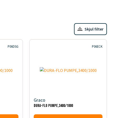
Skjul filter
P06DSG
P06ECK
Graco
DURA-FLO PUMPE,3400/1000