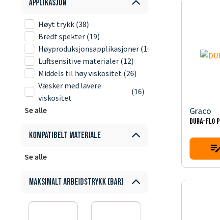
Applikasjon
Høyt trykk
(38)
Bredt spekter
(19)
Høyproduksjonsapplikasjoner
(10)
Luftsensitive materialer
(12)
Middels til høy viskositet
(26)
Væsker med lavere
(16)
viskositet
Se alle
Graco
DURA-FLO 
Kompatibelt materiale
Se alle
Maksimalt arbeidstrykk (bar)