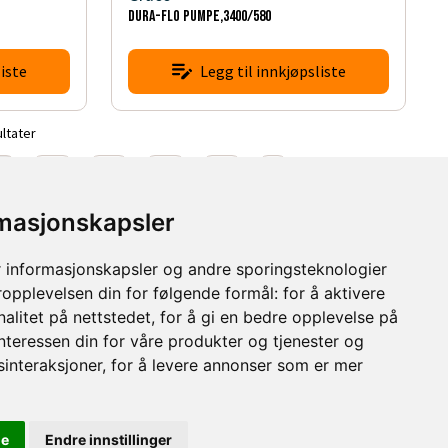
DURA-FLO PUMPE,3400/580
iste
Legg til innkjøpsliste
ultater
2
23
24
25
26
rmasjonskapsler
 informasjonskapsler og andre sporingsteknologier
ropplevelsen din for følgende formål:
for å aktivere
alitet på nettstedet
,
for å gi en bedre opplevelse på
interessen din for våre produkter og tjenester og
sinteraksjoner
,
for å levere annonser som er mer
le
Endre innstillinger