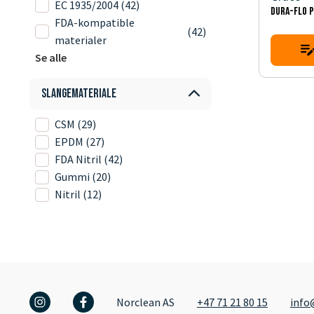
EC 1935/2004
(42)
DURA-FLO 
FDA-kompatible
(42)
materialer
Se alle
Slangemateriale
CSM
(29)
EPDM
(27)
FDA Nitril
(42)
Gummi
(20)
Nitril
(12)
Norclean AS
+47 71 21 80 15
info