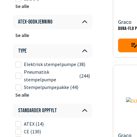
Se alle
Graco
ATEX-godkjenning
DURA-FLO 
Se alle
Type
Elektrisk stempelpumpe
(38)
Pneumatisk
(244)
stempelpumpe
Stempelpumpepakke
(44)
Se alle
Standarder oppfylt
ATEX
(14)
CE
(130)
Graco