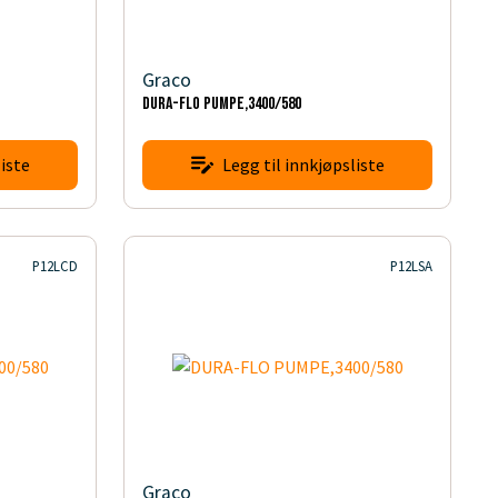
Graco
DURA-FLO PUMPE,3400/580
iste
Legg til innkjøpsliste
P12LCD
P12LSA
Graco