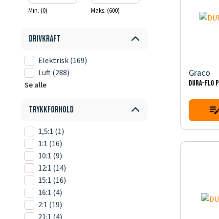
Min. (0)
Maks. (600)
Drivkraft
Elektrisk
(169)
Graco
Luft
(288)
DURA-FLO 
Se alle
Trykkforhold
1,5:1
(1)
1:1
(16)
10:1
(9)
12:1
(14)
15:1
(16)
16:1
(4)
2:1
(19)
21:1
(4)