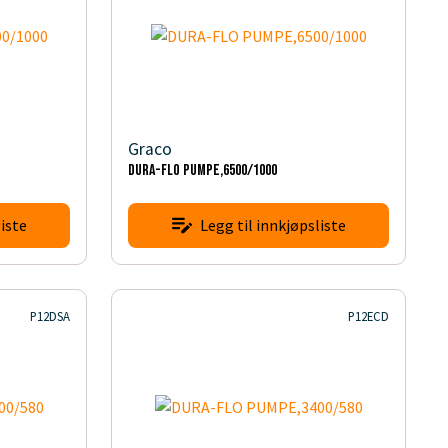
Graco
DURA-FLO PUMPE,6500/1000
iste
Legg til innkjøpsliste
P12DSA
P12ECD