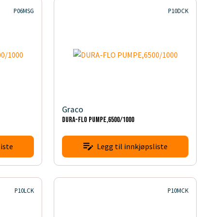
P06MSG
P10DCK
Graco
DURA-FLO PUMPE,6500/1000
iste
Legg til innkjøpsliste
P10LCK
P10MCK