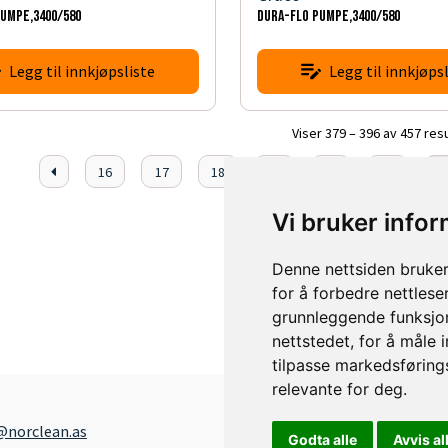
PUMPE,3400/580
DURA-FLO PUMPE,3400/580
Legg til innkjøpsliste
Legg til innkjøpsl
Viser 379 – 396 av 457 res
16
17
18
19
20
21
2
Vi bruker info
Denne nettsiden bruker
for å forbedre nettlese
grunnleggende funksjon
nettstedet
,
for å måle 
tilpasse markedsføring
relevante for deg
.
@norclean.as
Godta alle
Avvis al