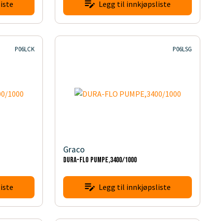
iste
Legg til innkjøpsliste
P06LCK
P06LSG
Graco
DURA-FLO PUMPE,3400/1000
iste
Legg til innkjøpsliste