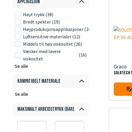
Applikasjon
Høyt trykk
(38)
Bredt spekter
(19)
Høyproduksjonsapplikasjoner
(10)
Luftsensitive materialer
(12)
Middels til høy viskositet
(26)
Væsker med lavere
(16)
viskositet
Se alle
Graco
SOLOTECH 
Kompatibelt materiale
Se alle
Maksimalt arbeidstrykk (bar)