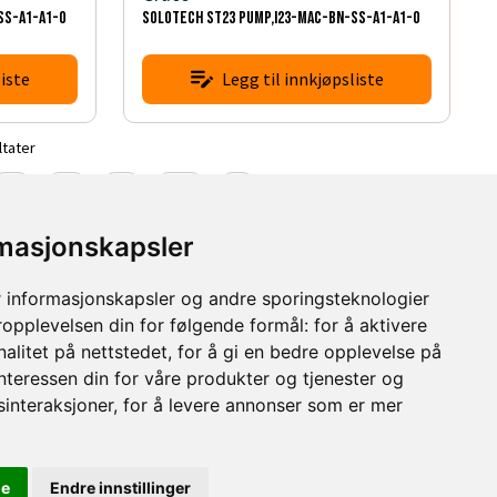
SS-A1-A1-0
SOLOTECH ST23 PUMP,I23-MAC-BN-SS-A1-A1-0
iste
Legg til innkjøpsliste
ltater
7
8
9
10
rmasjonskapsler
 informasjonskapsler og andre sporingsteknologier
ropplevelsen din for følgende formål:
for å aktivere
alitet på nettstedet
,
for å gi en bedre opplevelse på
interessen din for våre produkter og tjenester og
sinteraksjoner
,
for å levere annonser som er mer
le
Endre innstillinger