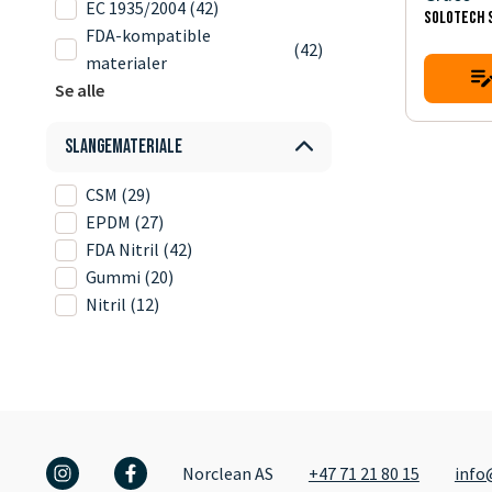
EC 1935/2004
(42)
SOLOTECH 
FDA-kompatible
(42)
materialer
Se alle
Slangemateriale
CSM
(29)
EPDM
(27)
FDA Nitril
(42)
Gummi
(20)
Nitril
(12)
Norclean AS
+47 71 21 80 15
info