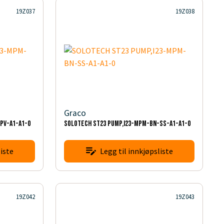
19Z037
19Z038
Graco
PV-A1-A1-0
SOLOTECH ST23 PUMP,I23-MPM-BN-SS-A1-A1-0
iste
Legg til innkjøpsliste
19Z042
19Z043