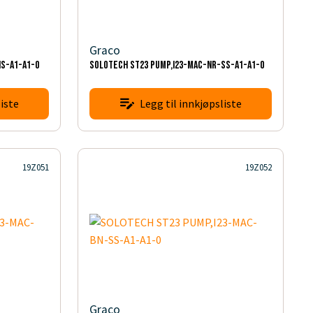
Graco
HS-A1-A1-0
SOLOTECH ST23 PUMP,I23-MAC-NR-SS-A1-A1-0
iste
Legg til innkjøpsliste
19Z051
19Z052
Graco