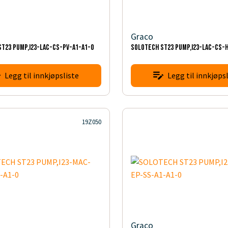
Graco
T23 PUMP,I23-LAC-CS-PV-A1-A1-0
SOLOTECH ST23 PUMP,I23-LAC-CS-
Legg til innkjøpsliste
Legg til innkjøpsl
19Z050
Graco