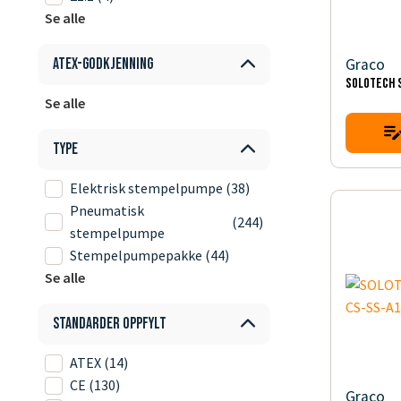
Se alle
Graco
ATEX-godkjenning
SOLOTECH S
Se alle
Type
Elektrisk stempelpumpe
(38)
Pneumatisk
(244)
stempelpumpe
Stempelpumpepakke
(44)
Se alle
Standarder oppfylt
ATEX
(14)
CE
(130)
Graco