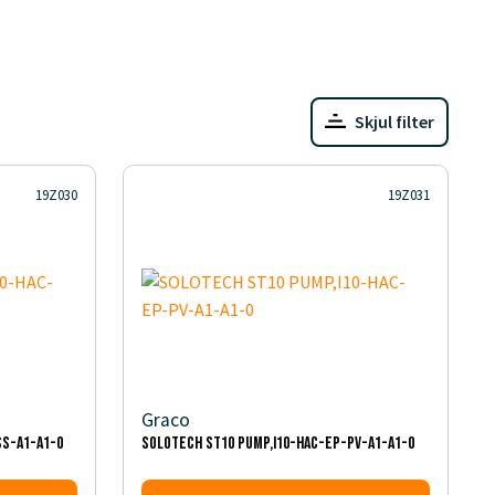
Skjul filter
19Z030
19Z031
Graco
SS-A1-A1-0
SOLOTECH ST10 PUMP,I10-HAC-EP-PV-A1-A1-0