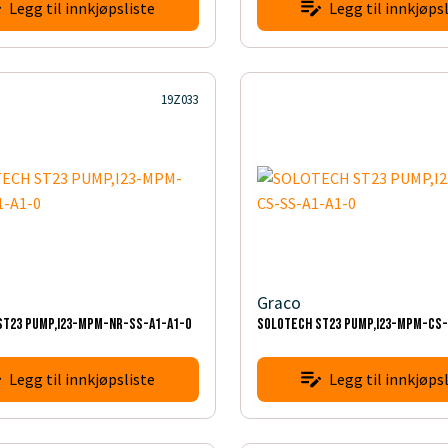
Legg til innkjøpsliste
Legg til innkjøpsl
19Z033
Graco
ST23 PUMP,I23-MPM-NR-SS-A1-A1-0
SOLOTECH ST23 PUMP,I23-MPM-CS-
Legg til innkjøpsliste
Legg til innkjøpsl