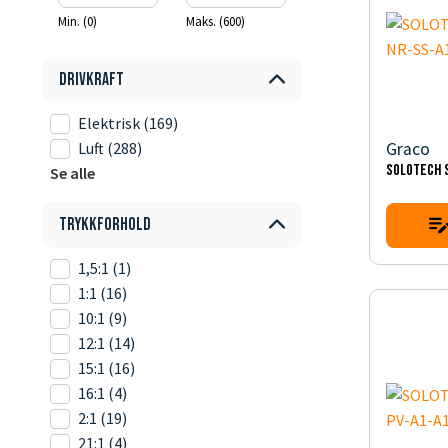
Min. (0)
Maks. (600)
Drivkraft
Elektrisk
(169)
Graco
Luft
(288)
SOLOTECH S
Se alle
Trykkforhold
1,5:1
(1)
1:1
(16)
10:1
(9)
12:1
(14)
15:1
(16)
16:1
(4)
2:1
(19)
21:1
(4)