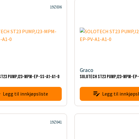
19Z036
Graco
ST23 PUMP,I23-MPM-EP-SS-A1-A1-0
SOLOTECH ST23 PUMP,I23-MPM-EP-
Legg til innkjøpsliste
Legg til innkjøpsl
19Z041