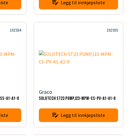
iste
Legg til innkjøpsliste
19Z034
19Z035
Graco
SS-A1-A1-0
SOLOTECH ST23 PUMP,I23-MPM-CS-PV-A1-A1-0
iste
Legg til innkjøpsliste