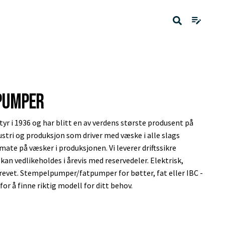
pumper
yr i 1936 og har blitt en av verdens største produsent på
stri og produksjon som driver med væske i alle slags
mate på væsker i produksjonen. Vi leverer driftssikre
an vedlikeholdes i årevis med reservedeler. Elektrisk,
 drevet. Stempelpumper/fatpumper for bøtter, fat eller IBC -
for å finne riktig modell for ditt behov.