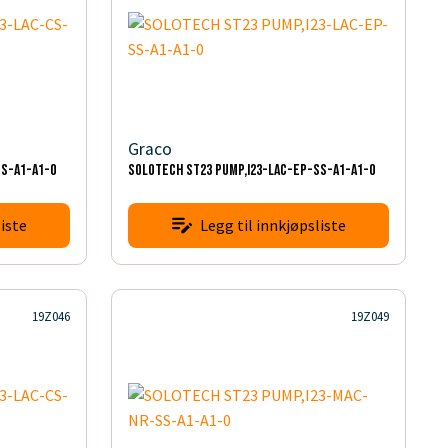
Graco
SS-A1-A1-0
SOLOTECH ST23 PUMP,I23-LAC-EP-SS-A1-A1-0
iste
Legg til innkjøpsliste
19Z046
19Z049