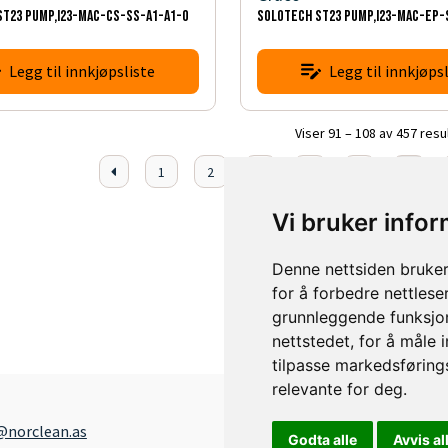
ST23 PUMP,I23-MAC-CS-SS-A1-A1-0
SOLOTECH ST23 PUMP,I23-MAC-EP-
Legg til innkjøpsliste
Legg til innkjøpsl
Viser 91 – 108 av 457 resu
1
2
3
4
5
6
Vi bruker info
Denne nettsiden bruker
for å forbedre nettlese
grunnleggende funksjon
nettstedet
,
for å måle 
tilpasse markedsføring
relevante for deg
.
@norclean.as
Godta alle
Avvis al