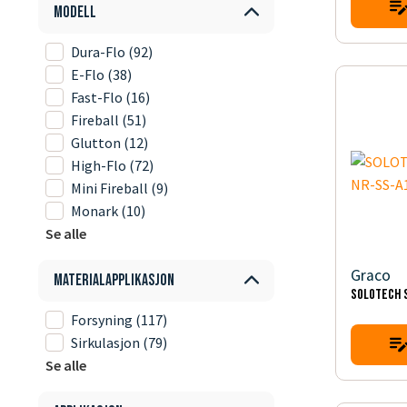
Modell
Dura-Flo
(92)
E-Flo
(38)
Fast-Flo
(16)
Fireball
(51)
Glutton
(12)
High-Flo
(72)
Mini Fireball
(9)
Monark
(10)
Se alle
Graco
Materialapplikasjon
SOLOTECH 
Forsyning
(117)
Sirkulasjon
(79)
Se alle