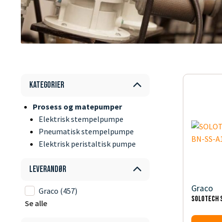
Kategorier
Prosess og matepumper
Elektrisk stempelpumpe
Pneumatisk stempelpumpe
Elektrisk peristaltisk pumpe
Leverandør
Graco
Graco
(457)
SOLOTECH S
Se alle