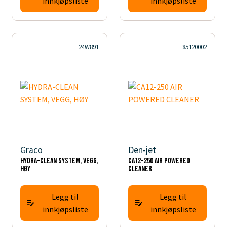
innkjøpsliste
innkjøpsliste
24W891
85120002
Graco
Den-jet
HYDRA-CLEAN SYSTEM, VEGG,
CA12-250 AIR POWERED
HØY
CLEANER
Legg til
Legg til
innkjøpsliste
innkjøpsliste