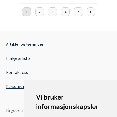
1
2
3
4
5
Artikler og løsninger
Innkjøpsliste
Kontakt oss
Personvernserklæring
Vi bruker
informasjonskapsler
Få gode tilbud og nyheter på e-post