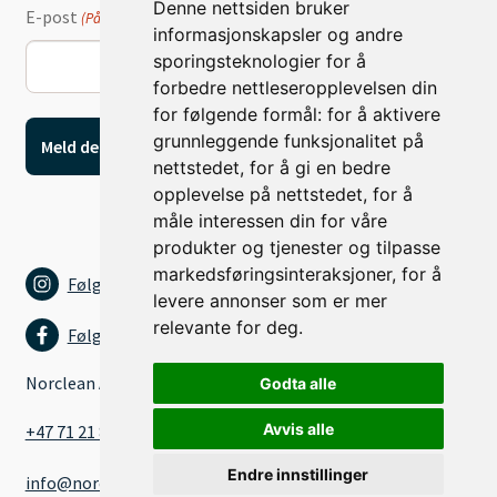
Denne nettsiden bruker
E-post
(Påkrevd)
informasjonskapsler og andre
sporingsteknologier for å
forbedre nettleseropplevelsen din
for følgende formål:
for å aktivere
grunnleggende funksjonalitet på
nettstedet
,
for å gi en bedre
opplevelse på nettstedet
,
for å
måle interessen din for våre
produkter og tjenester og tilpasse
markedsføringsinteraksjoner
,
for å
Følg oss på Instagram
levere annonser som er mer
relevante for deg
.
Følg oss på Facebook
Norclean AS
Godta alle
Avvis alle
+47 71 21 80 15
Endre innstillinger
info@norclean.as