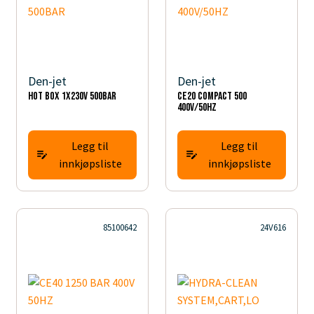
Den-jet
Den-jet
HOT BOX 1X230V 500BAR
CE20 COMPACT 500
400V/50HZ
Legg til
Legg til
innkjøpsliste
innkjøpsliste
85100642
24V616