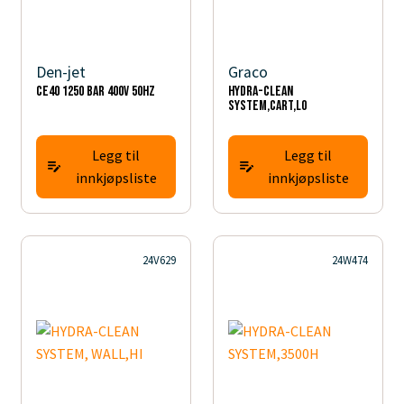
Den-jet
Graco
CE40 1250 BAR 400V 50HZ
HYDRA-CLEAN
SYSTEM,CART,LO
Legg til
Legg til
innkjøpsliste
innkjøpsliste
24V629
24W474