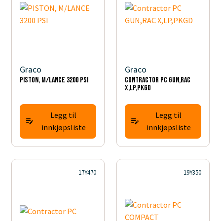
Graco
Graco
PISTON, M/LANCE 3200 PSI
Contractor PC GUN,RAC
X,LP,PKGD
Legg til
Legg til
innkjøpsliste
innkjøpsliste
17Y470
19Y350