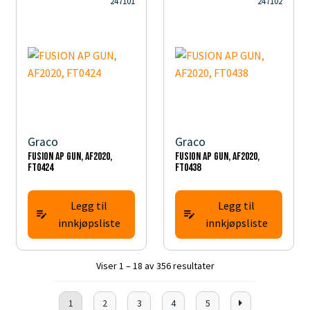
247101
247102
Graco
Graco
FUSION AP GUN, AF2020,
FUSION AP GUN, AF2020,
FT0424
FT0438
Legg til
Legg til
innkjøpsliste
innkjøpsliste
Viser 1 – 18 av 356 resultater
1
2
3
4
5