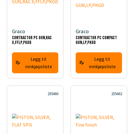
Graco
Graco
Contractor PC GUN,RAC
Contractor PC COMPACT
X,FFLP,PKGD
GUN,LP,PKGD
Legg til
Legg til
innkjøpsliste
innkjøpsliste
235460
235462