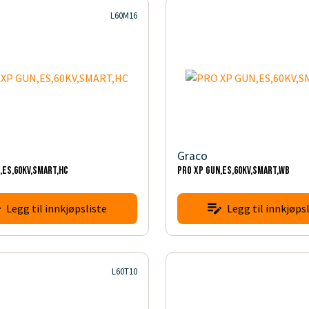
L60M16
Graco
,ES,60KV,SMART,HC
PRO XP GUN,ES,60KV,SMART,WB
Legg til innkjøpsliste
Legg til innkjøpsl
L60T10