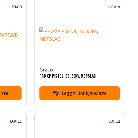
L60M18
L60M19
Graco
PRO XP PISTOL, ES, 60KV, MØPSLAG
iste
Legg til innkjøpsliste
L60T11
L60T12