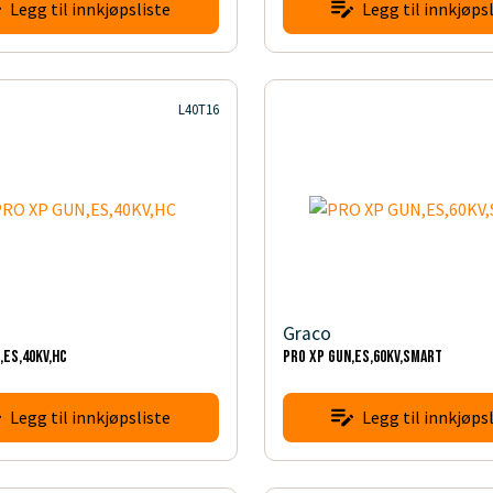
Legg til innkjøpsliste
Legg til innkjøpsl
L40T16
Graco
,ES,40KV,HC
PRO XP GUN,ES,60KV,SMART
Legg til innkjøpsliste
Legg til innkjøpsl