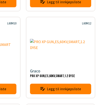
iste
Legg til innkjøpsliste
L60M10
L60M12
Graco
PRO XP GUN,ES,60KV,SMART,1.2 DYSE
iste
Legg til innkjøpsliste