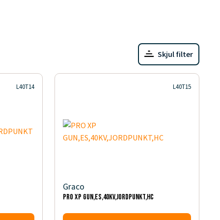
Skjul filter
L40T14
L40T15
Graco
PRO XP GUN,ES,40KV,JORDPUNKT,HC