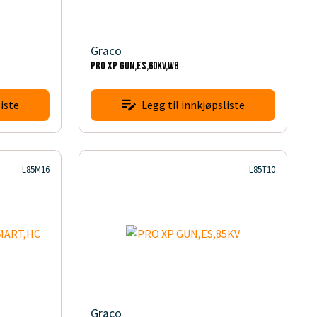
Graco
PRO XP GUN,ES,60KV,WB
iste
Legg til innkjøpsliste
L85M16
L85T10
Graco