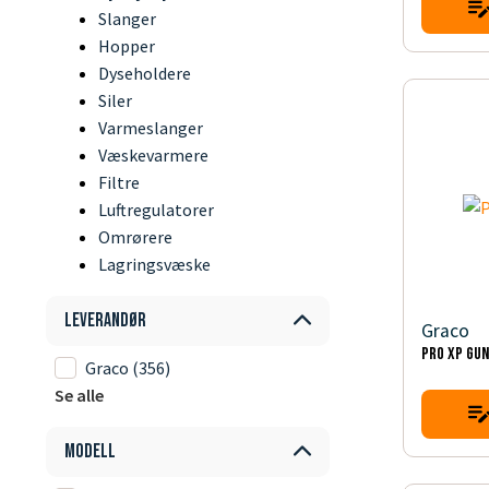
Slanger
Hopper
Dyseholdere
Siler
Varmeslanger
Væskevarmere
Filtre
Luftregulatorer
Omrørere
Lagringsvæske
Leverandør
Graco
PRO XP GUN
Graco
(356)
Se alle
Modell