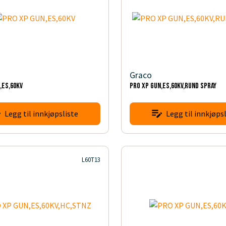
Graco
,ES,60KV
PRO XP GUN,ES,60KV,RUND SPRAY
Legg til innkjøpsliste
Legg til innkjøpsl
L60T13