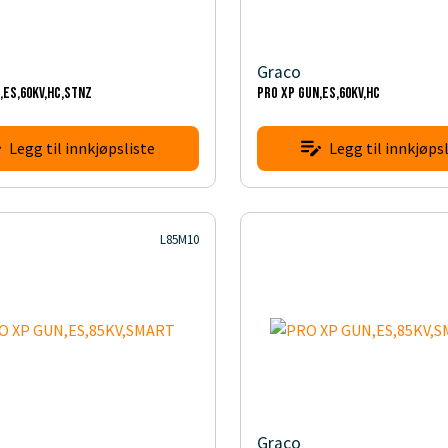
Graco
,ES,60KV,HC,STNZ
PRO XP GUN,ES,60KV,HC
Legg til innkjøpsliste
Legg til innkjøpsl
L85M10
Graco