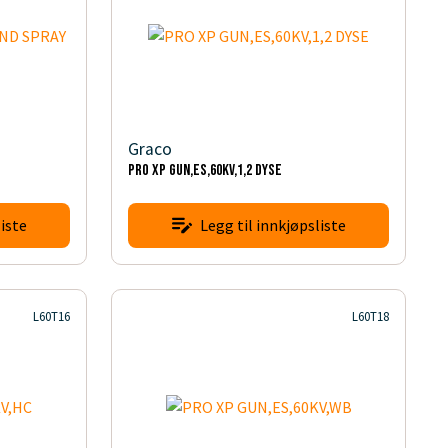
Graco
PRO XP GUN,ES,60KV,1,2 DYSE
iste
Legg til innkjøpsliste
L60T16
L60T18