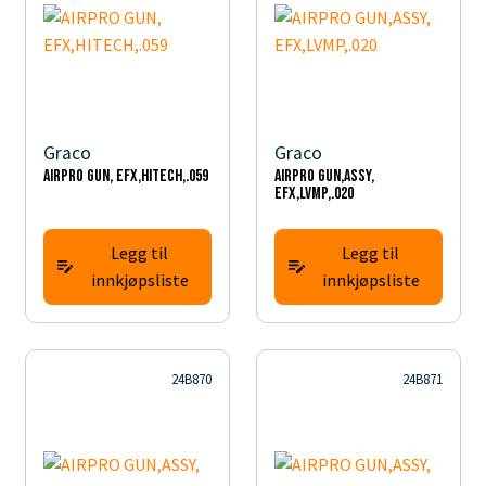
Graco
Graco
AIRPRO GUN, EFX,HITECH,.059
AIRPRO GUN,ASSY,
EFX,LVMP,.020
Legg til
Legg til
innkjøpsliste
innkjøpsliste
24B870
24B871