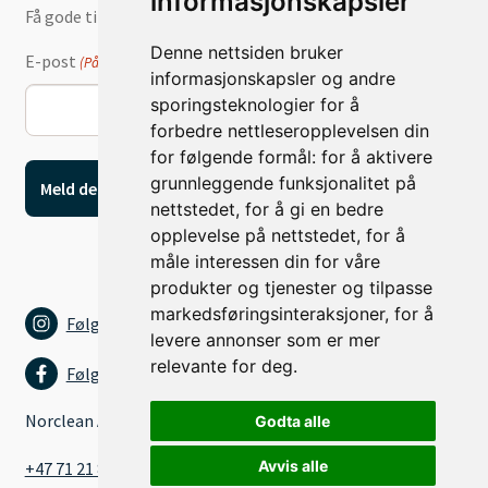
informasjonskapsler
Få gode tilbud og nyheter på e-post
Denne nettsiden bruker
E-post
(Påkrevd)
informasjonskapsler og andre
sporingsteknologier for å
forbedre nettleseropplevelsen din
for følgende formål:
for å aktivere
grunnleggende funksjonalitet på
nettstedet
,
for å gi en bedre
opplevelse på nettstedet
,
for å
måle interessen din for våre
produkter og tjenester og tilpasse
markedsføringsinteraksjoner
,
for å
Følg oss på Instagram
levere annonser som er mer
relevante for deg
.
Følg oss på Facebook
Norclean AS
Godta alle
Avvis alle
+47 71 21 80 15