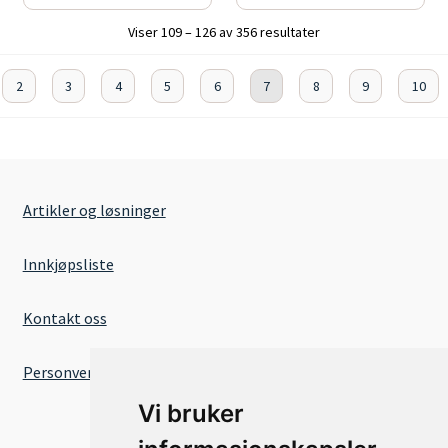
Viser 109 – 126 av 356 resultater
2
3
4
5
6
7
8
9
10
Artikler og løsninger
Innkjøpsliste
Kontakt oss
Personvernserklæring
Vi bruker