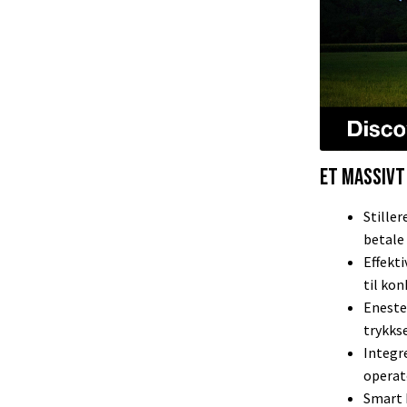
ET MASSIVT
Stiller
betale 
Effekt
til ko
Eneste
trykks
Integr
operat
Smart 