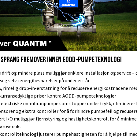
 SPRANG FREMOVER INNEN EODD-PUMPETEKNOLOGI
e drift og mindre plass muliggjør enklere installasjon og service –
seg selv i energibesparelser på under ett år
iv, rimelig drop-in-erstatning for å redusere energikostnadene me
nkurransedyktige priser kontra AODD-pumpeteknologier
 elektriske membranpumpe som stopper under trykk, eliminerer 
ensorer og ekstra kontroller for å forhindre pumpefeil og reduser
ert I/O muliggjør fjernstyring og hastighetskontroll for å minime
øroversikt
kontrollteknologi justerer pumpehastigheten for å hjelpe til med