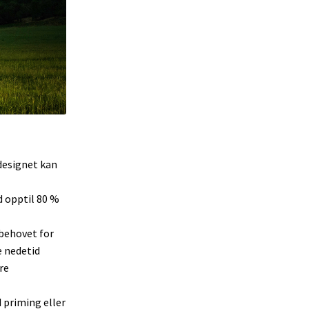
 designet kan
d opptil 80 %
behovet for
e nedetid
re
 priming eller