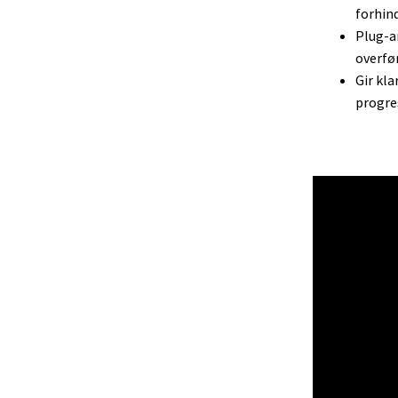
forhin
Plug-a
overfø
Gir kla
progre