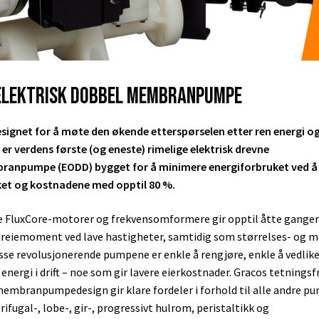
ELEKTRISK DOBBEL MEMBRANPUMPE
ignet for å møte den økende etterspørselen etter ren energi og
 er verdens første (og eneste) rimelige elektrisk drevne
anpumpe (EODD) bygget for å minimere energiforbruket ved å
ket og kostnadene med opptil 80 %.
e FluxCore-motorer og frekvensomformere gir opptil åtte gange
dreiemoment ved lave hastigheter, samtidig som størrelses- og 
sse revolusjonerende pumpene er enkle å rengjøre, enkle å vedlik
energi i drift – noe som gir lavere eierkostnader. Gracos tetningsf
embranpumpedesign gir klare fordeler i forhold til alle andre pu
rifugal-, lobe-, gir-, progressivt hulrom, peristaltikk og