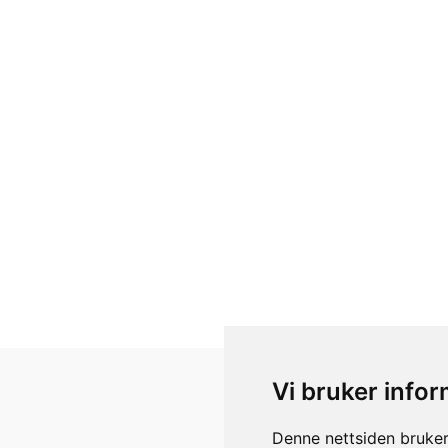
Vi bruker info
Få gode tilbud og nyheter på
Denne nettsiden bruker