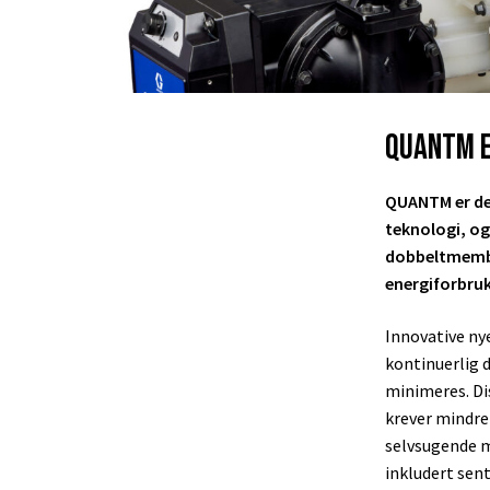
QUANTM 
QUANTM er des
teknologi, og
dobbeltmembr
energiforbru
Innovative ny
kontinuerlig 
minimeres. Di
krever mindre 
selvsugende m
inkludert sent