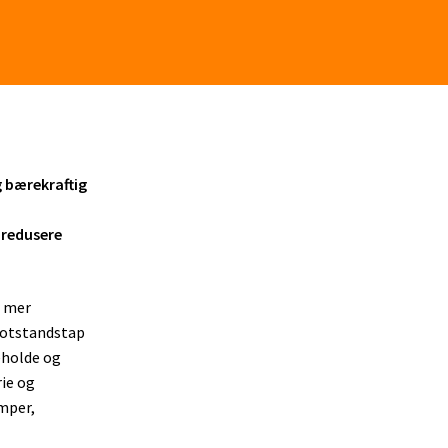
 bærekraftig
 redusere
r mer
motstandstap
eholde og
rie og
mper,