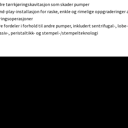
dre tørrkjøringskavitasjon som skader pumper
nd-play-installasjon for raske, enkle og rimelige oppgraderinger 
ringsoperasjoner
re fordeler i forhold til andre pumper, inkludert sentrifugal-, lobe-,
ssiv-, peristaltikk- og stempel-/stempelteknologi