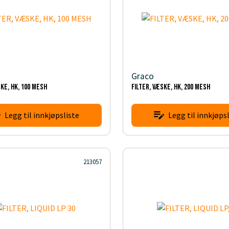
Graco
SKE, HK, 100 MESH
FILTER, VÆSKE, HK, 200 MESH
Legg til innkjøpsliste
Legg til innkjøpsl
213057