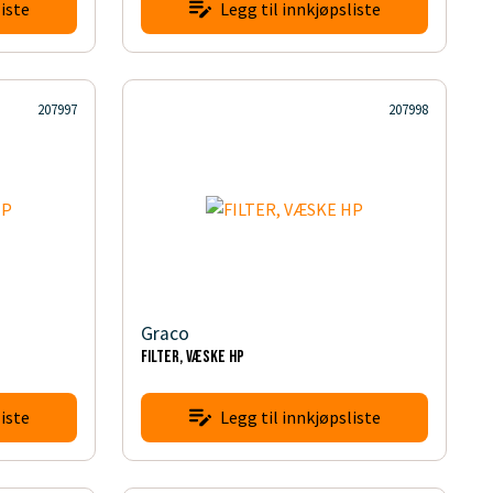
iste
Legg til innkjøpsliste
207997
207998
Graco
FILTER, VÆSKE HP
iste
Legg til innkjøpsliste