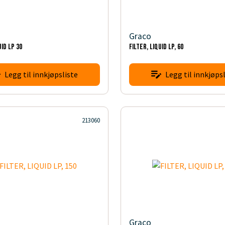
Graco
UID LP 30
FILTER, LIQUID LP, 60
Legg til innkjøpsliste
Legg til innkjøpsl
213060
Graco