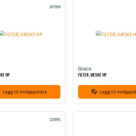
207999
Graco
SKE HP
FILTER, VÆSKE HP
Legg til innkjøpsliste
Legg til innkjøpsl
210091