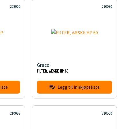
208000
210090
Graco
FILTER, VÆSKE HP 60
iste
Legg til innkjøpsliste
210092
210500