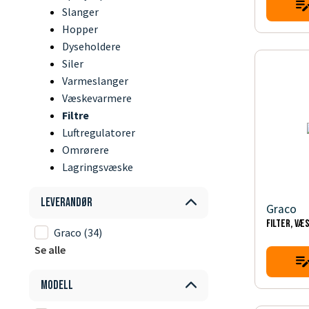
Slanger
Hopper
Dyseholdere
Siler
Varmeslanger
Væskevarmere
Filtre
Luftregulatorer
Omrørere
Lagringsvæske
Leverandør
Graco
FILTER, VÆ
Graco
(34)
Se alle
Modell