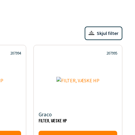
Skjul filter
207994
207995
Graco
FILTER, VÆSKE HP