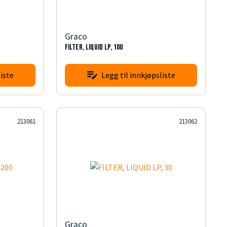
Graco
FILTER, LIQUID LP, 100
iste
Legg til innkjøpsliste
213061
213062
Graco