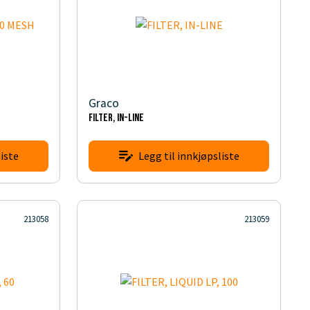
Graco
FILTER, IN-LINE
iste
Legg til innkjøpsliste
213058
213059