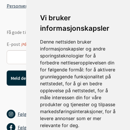
Personvernserklæring
Vi bruker
informasjonskapsler
Få gode tilbud og nyheter på e-post
Denne nettsiden bruker
E-post
(Påkrevd)
informasjonskapsler og andre
sporingsteknologier for å
forbedre nettleseropplevelsen din
for følgende formål:
for å aktivere
grunnleggende funksjonalitet på
nettstedet
,
for å gi en bedre
opplevelse på nettstedet
,
for å
måle interessen din for våre
produkter og tjenester og tilpasse
markedsføringsinteraksjoner
,
for å
Følg oss på Instagram
levere annonser som er mer
relevante for deg
.
Følg oss på Facebook