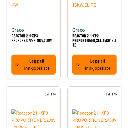
Graco
Graco
Reactor 2 H-XP3
Reactor 2 H-XP2
proporsjonær,400V,20KW
PROPORTIONER,SEL,15KW,ELI
TE
Legg til
Legg til
innkjøpsliste
innkjøpsliste
17H174
17H176