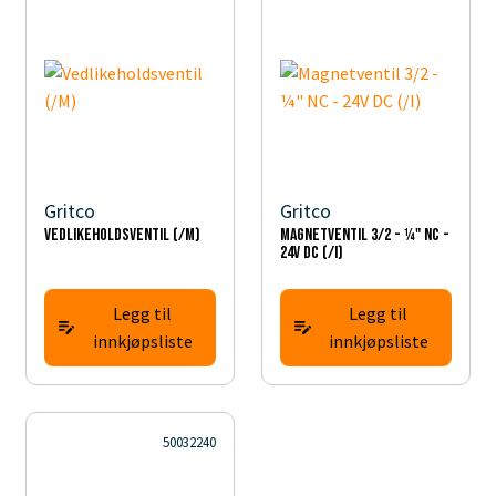
Gritco
Gritco
Vedlikeholdsventil (/M)
Magnetventil 3/2 - ¼" NC -
24V DC (/I)
Legg til
Legg til
innkjøpsliste
innkjøpsliste
50032240