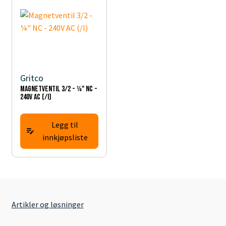
Gritco
Magnetventil 3/2 - ¼" NC -
240V AC (/I)
Legg til
innkjøpsliste
Artikler og løsninger