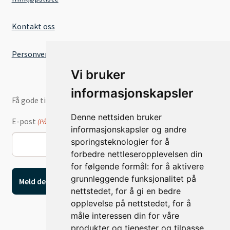
Kontakt oss
Personvernserklæring
Vi bruker
informasjonskapsler
Få gode tilbud og nyheter på e-post
Denne nettsiden bruker
E-post
(Påkrevd)
informasjonskapsler og andre
sporingsteknologier for å
forbedre nettleseropplevelsen din
for følgende formål:
for å aktivere
grunnleggende funksjonalitet på
nettstedet
,
for å gi en bedre
opplevelse på nettstedet
,
for å
måle interessen din for våre
produkter og tjenester og tilpasse