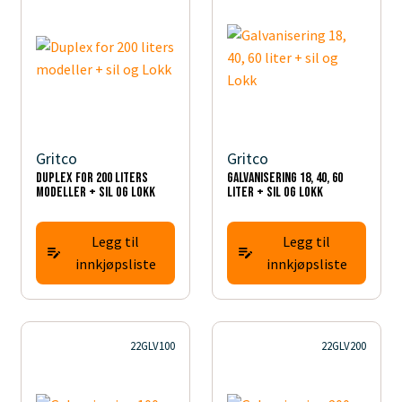
Gritco
Gritco
Duplex for 200 liters
Galvanisering 18, 40, 60
modeller + sil og Lokk
liter + sil og Lokk
Legg til
Legg til
innkjøpsliste
innkjøpsliste
22GLV100
22GLV200