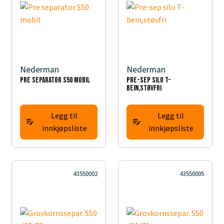
Nederman
Nederman
Pre separator S50 mobil
Pre-sep silo T-
bein,støvfri
Legg til
Legg til
innkjøpsliste
innkjøpsliste
43550002
43550005