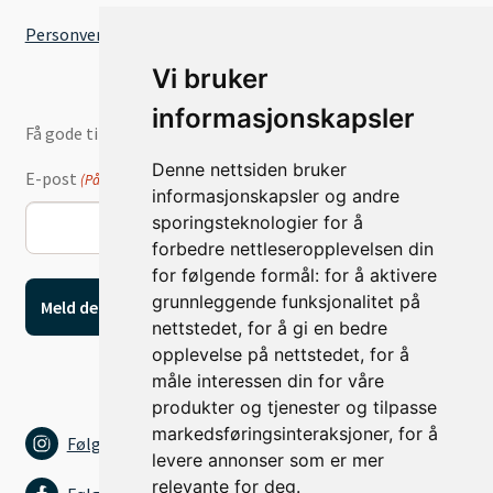
Personvernserklæring
Vi bruker
informasjonskapsler
Få gode tilbud og nyheter på e-post
Denne nettsiden bruker
E-post
(Påkrevd)
informasjonskapsler og andre
sporingsteknologier for å
forbedre nettleseropplevelsen din
for følgende formål:
for å aktivere
grunnleggende funksjonalitet på
nettstedet
,
for å gi en bedre
opplevelse på nettstedet
,
for å
måle interessen din for våre
produkter og tjenester og tilpasse
markedsføringsinteraksjoner
,
for å
Følg oss på Instagram
levere annonser som er mer
relevante for deg
.