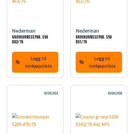
Nederman
Nederman
Grovkornssepar. S50
Grovkornssepar. S50
d63/76
d51/76
Legg til
Legg til
innkjøpsliste
innkjøpsliste
43561001
43661008