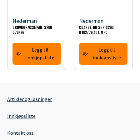
Nederman
Nederman
Grovkornssepar. S200
Coarse gr sep S200
d76/76
D102/76 Adj. MFC
Legg til
Legg til
innkjøpsliste
innkjøpsliste
Artikler og løsninger
Innkjøpsliste
Kontakt oss