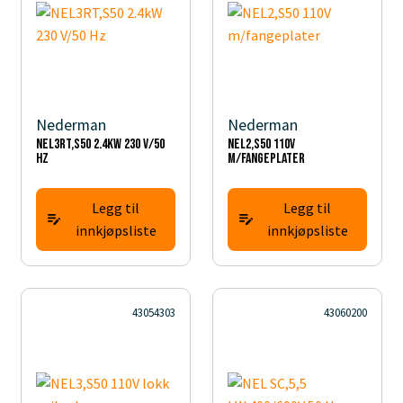
Nederman
Nederman
NEL3RT,S50 2.4kW 230 V/50
NEL2,S50 110V
Hz
m/fangeplater
Legg til
Legg til
innkjøpsliste
innkjøpsliste
43054303
43060200