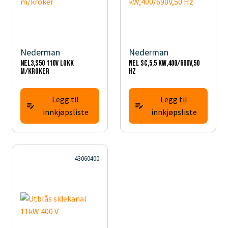
Nederman
Nederman
NEL3,S50 110V lokk
NEL SC,5,5 kW,400/690V,50
m/kroker
Hz
Legg til
Legg til
innkjøpsliste
innkjøpsliste
43060400