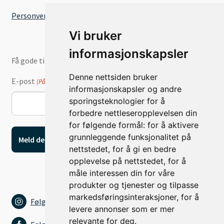
Personvernserklæring
Vi bruker
informasjonskapsler
Få gode tilbud og nyheter på e-post
Denne nettsiden bruker
E-post
(Påkrevd)
informasjonskapsler og andre
sporingsteknologier for å
forbedre nettleseropplevelsen din
for følgende formål:
for å aktivere
grunnleggende funksjonalitet på
nettstedet
,
for å gi en bedre
opplevelse på nettstedet
,
for å
måle interessen din for våre
produkter og tjenester og tilpasse
markedsføringsinteraksjoner
,
for å
Følg oss på Instagram
levere annonser som er mer
relevante for deg
.