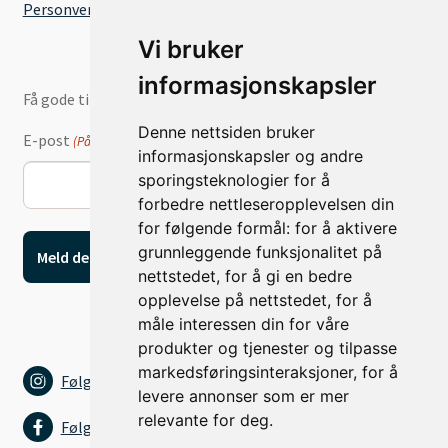
Personvernserklæring
Vi bruker
informasjonskapsler
Få gode tilbud og nyheter på e-post
Denne nettsiden bruker
E-post
(Påkrevd)
informasjonskapsler og andre
sporingsteknologier for å
forbedre nettleseropplevelsen din
for følgende formål:
for å aktivere
grunnleggende funksjonalitet på
nettstedet
,
for å gi en bedre
opplevelse på nettstedet
,
for å
måle interessen din for våre
produkter og tjenester og tilpasse
markedsføringsinteraksjoner
,
for å
Følg oss på Instagram
levere annonser som er mer
relevante for deg
.
Følg oss på Facebook