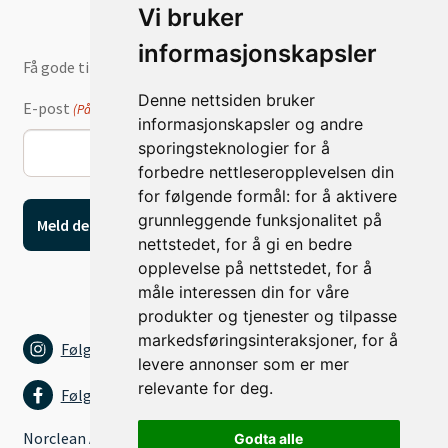
Vi bruker
informasjonskapsler
Få gode tilbud og nyheter på e-post
Denne nettsiden bruker
E-post
(Påkrevd)
informasjonskapsler og andre
sporingsteknologier for å
forbedre nettleseropplevelsen din
for følgende formål:
for å aktivere
grunnleggende funksjonalitet på
nettstedet
,
for å gi en bedre
opplevelse på nettstedet
,
for å
måle interessen din for våre
produkter og tjenester og tilpasse
markedsføringsinteraksjoner
,
for å
Følg oss på Instagram
levere annonser som er mer
relevante for deg
.
Følg oss på Facebook
Norclean AS
Godta alle