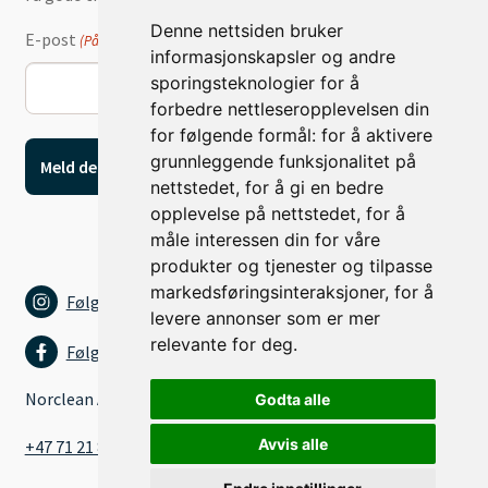
Denne nettsiden bruker
E-post
(Påkrevd)
informasjonskapsler og andre
sporingsteknologier for å
forbedre nettleseropplevelsen din
for følgende formål:
for å aktivere
grunnleggende funksjonalitet på
nettstedet
,
for å gi en bedre
opplevelse på nettstedet
,
for å
måle interessen din for våre
produkter og tjenester og tilpasse
markedsføringsinteraksjoner
,
for å
Følg oss på Instagram
levere annonser som er mer
relevante for deg
.
Følg oss på Facebook
Norclean AS
Godta alle
Avvis alle
+47 71 21 80 15