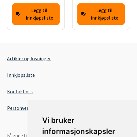
Legg til
Legg til
innkjøpsliste
innkjøpsliste
Artikler og løsninger
Innkjøpsliste
Kontakt oss
Personvernserklæring
Vi bruker
informasjonskapsler
Få gode tilbud og nyheter på e-post