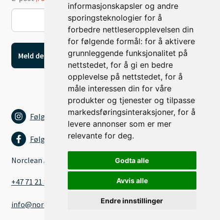
informasjonskapsler og andre
sporingsteknologier for å
forbedre nettleseropplevelsen din
for følgende formål:
for å aktivere
grunnleggende funksjonalitet på
nettstedet
,
for å gi en bedre
opplevelse på nettstedet
,
for å
måle interessen din for våre
produkter og tjenester og tilpasse
markedsføringsinteraksjoner
,
for å
Følg oss på Instagram
levere annonser som er mer
relevante for deg
.
Følg oss på Facebook
Norclean AS
Godta alle
Avvis alle
+47 71 21 80 15
Endre innstillinger
info@norclean.as