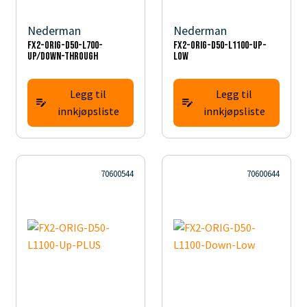
Nederman
Nederman
FX2-ORIG-D50-L700-
FX2-ORIG-D50-L1100-Up-
Up/Down-Through
Low
Legg til
Legg til
innkjøpsliste
innkjøpsliste
70600544
70600644