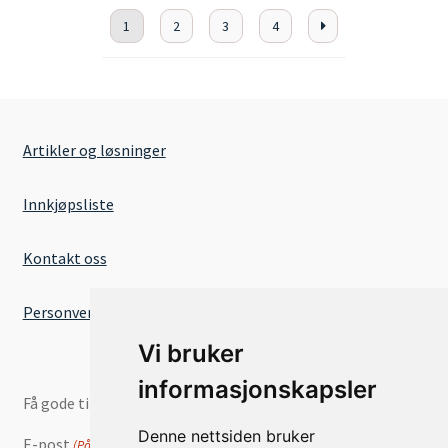
1
2
3
4
Artikler og løsninger
Innkjøpsliste
Kontakt oss
Personvernserklæring
Vi bruker
informasjonskapsler
Få gode tilbud og nyheter på e-post
Denne nettsiden bruker
E-post
(Påkrevd)