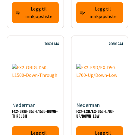
Legg til
Legg til
innkjøpsliste
innkjøpsliste
70601144
70601244
Nederman
Nederman
FX2-ORIG-D50-L1500-Down-
FX2-ESD/EX-D50-L700-
Through
Up/Down-Low
Legg til
Legg til