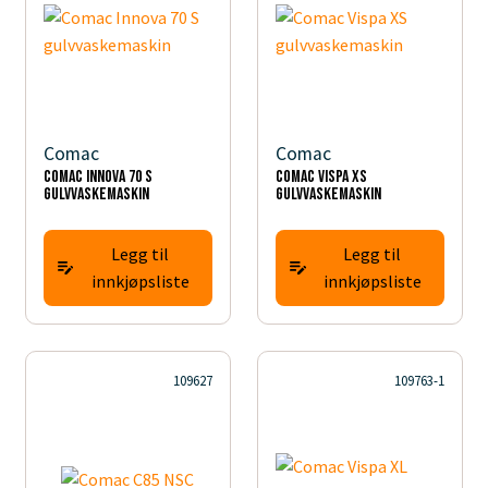
Comac
Comac
Comac Innova 70 S
Comac Vispa XS
gulvvaskemaskin
gulvvaskemaskin
Legg til
Legg til
innkjøpsliste
innkjøpsliste
109627
109763-1