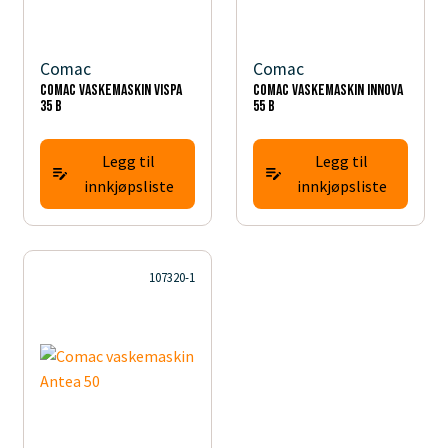
Comac
Comac
Comac vaskemaskin Vispa
Comac vaskemaskin Innova
35 B
55 B
Legg til
Legg til
innkjøpsliste
innkjøpsliste
107320-1