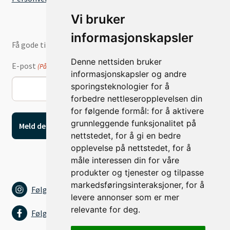
Vi bruker
informasjonskapsler
Få gode tilbud og nyheter på e-post
Denne nettsiden bruker
E-post
(Påkrevd)
informasjonskapsler og andre
sporingsteknologier for å
forbedre nettleseropplevelsen din
for følgende formål:
for å aktivere
grunnleggende funksjonalitet på
nettstedet
,
for å gi en bedre
opplevelse på nettstedet
,
for å
måle interessen din for våre
produkter og tjenester og tilpasse
markedsføringsinteraksjoner
,
for å
Følg oss på Instagram
levere annonser som er mer
relevante for deg
.
Følg oss på Facebook