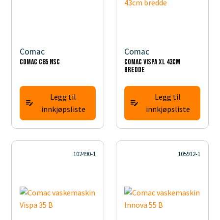
Comac
Comac
Comac C85 NSC
Comac Vispa XL 43cm
bredde
Legg til
Legg til
innkjøpsliste
innkjøpsliste
102490-1
105912-1