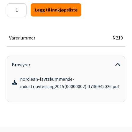
Norclean
Legg til innkjøpsliste
Lavtskummende
industrisåpe
antall
Varenummer
N210
Brosjyrer
norclean-lavtskummende-
industriavfetting2015(00000002)-1736942026.pdf