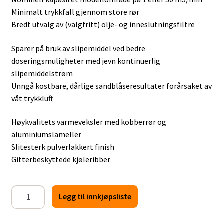
Minimalt trykkfall gjennom store rør
Bredt utvalg av (valgfritt) olje- og inneslutningsfiltre
Sparer på bruk av slipemiddel ved bedre
doseringsmuligheter med jevn kontinuerlig
slipemiddelstrøm
Unngå kostbare, dårlige sandblåseresultater forårsaket av
våt trykkluft
Høykvalitets varmeveksler med kobberrør og
aluminiumslameller
Slitesterk pulverlakkert finish
Gitterbeskyttede kjøleribber
Etterkjøler
Legg til innkjøpsliste
RA-
10-