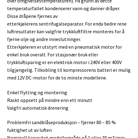
over omgivelsestemperaturen). På grunn av dette
temperaturfallet kondenserer vann og danner dråper.
Disse dråpene fjernes av
etterkjølerens sentrifugalseparator. For enda bedre rene
luftresultater kan valgfrie trykkluftfiltre monteres for å
fjerne olje og andre inneslutninger.
Etterkjøleren er utstyrt med en pneumatisk motor for
enkel bruk overalt. For stasjonær bruk eller
trykkluftsparing er en elektrisk motor i 240V eller 400V
tilgjengelig. Tilkobling til kompressorens batteri er mulig
med 12V DC-motor for de to minste modellene.
Enkel flytting og montering
Raskt oppsett på mindre enn ett minutt
Valgfri automatisk drenering
Problemfri sandblåseproduksjon – fjerner 80 – 85 %
fuktighet ut av luften
Nominell kapasitet modellområde på 1 eller 30 m3/min