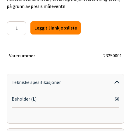
på grunn av presis måleventil
Gritco
Legg til innkjøpsliste
MicroStrip
maskin
MM60-
A
Varenummer
23250001
antall
Tekniske spesifikasjoner
Beholder (L)
60