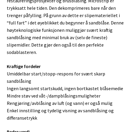
restaureringsprosjekter og brusblåsing. Microstrip er
trykksatt hele tiden. Den dekomprimeres bare når den
trenger påfylling. På grunn av dette er slipemateriellet i
“full fart” i det øyeblikket du begynner å sandblåse. Denne
høyteknologiske funksjonen muliggjør svært kraftig
sandblåsing med minimal bruk av (selv de fineste)
slipemidler. Dette gjør den også til den perfekte
sodablasteren.
Kraftige fordeler
Umiddelbar start/stopp-respons for svært skarp
sandblåsing
Ingen langsomt startskudd, ingen bortkastet blåsemedie
Mindre støv ved våt-/dampblåsingsmuligheter
Rengjøring/avblåsing av luft (og vann) er også mulig
Enkel innstilling og tydelig visning av sandblåsing og
differansetrykk
Bedre verdi