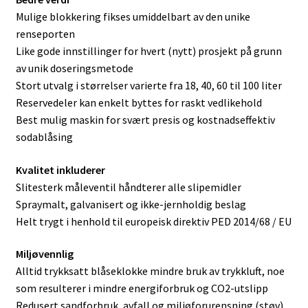
Mulige blokkering fikses umiddelbart av den unike
renseporten
Like gode innstillinger for hvert (nytt) prosjekt på grunn
av unik doseringsmetode
Stort utvalg i størrelser varierte fra 18, 40, 60 til 100 liter
Reservedeler kan enkelt byttes for raskt vedlikehold
Best mulig maskin for svært presis og kostnadseffektiv
sodablåsing
Kvalitet inkluderer
Slitesterk måleventil håndterer alle slipemidler
Spraymalt, galvanisert og ikke-jernholdig beslag
Helt trygt i henhold til europeisk direktiv PED 2014/68 / EU
Miljøvennlig
Alltid trykksatt blåseklokke mindre bruk av trykkluft, noe
som resulterer i mindre energiforbruk og CO2-utslipp
Redusert sandforbruk, avfall og miljøforurensning (støv)