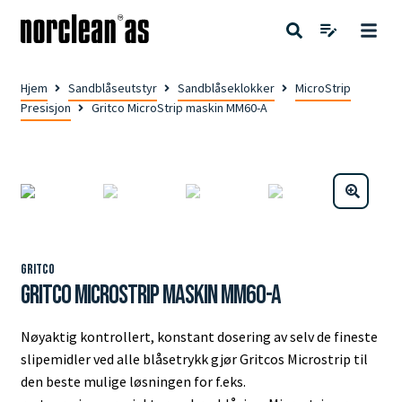
Hjem
Sandblåseutstyr
Sandblåseklokker
MicroStrip
Presisjon
Gritco MicroStrip maskin MM60-A
Gritco
Gritco MicroStrip maskin MM60-A
Nøyaktig kontrollert, konstant dosering av selv de fineste
slipemidler ved alle blåsetrykk gjør Gritcos Microstrip til
den beste mulige løsningen for f.eks.