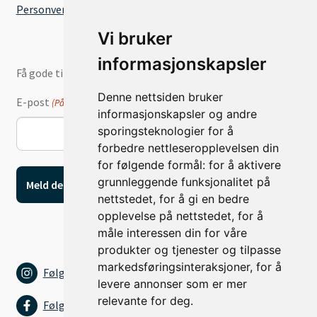
Personvernserklæring
Vi bruker
informasjonskapsler
Få gode tilbud og nyheter på e-post
Denne nettsiden bruker
E-post
(Påkrevd)
informasjonskapsler og andre
sporingsteknologier for å
forbedre nettleseropplevelsen din
for følgende formål:
for å aktivere
grunnleggende funksjonalitet på
nettstedet
,
for å gi en bedre
opplevelse på nettstedet
,
for å
måle interessen din for våre
produkter og tjenester og tilpasse
markedsføringsinteraksjoner
,
for å
Følg oss på Instagram
levere annonser som er mer
relevante for deg
.
Følg oss på Facebook