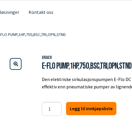
 løsninger
Kontakt oss
-FLO PUMP,1HP,750,BSC,TRI,OPN,STND
Graco
E-FLO PUMP,1HP,750,BSC,TRI,OPN,STND
Den elektriske sirkulasjonspumpen E-Flo DC 
effektiv enn pneumatiske pumper av lignend
E-
Legg til innkjøpsliste
FLO
PUMP,1HP,750,BSC,TRI,OPN,STND
antall