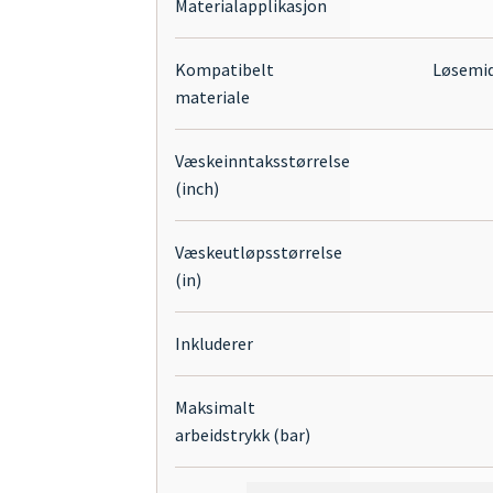
Materialapplikasjon
Kompatibelt
Løsemidd
materiale
Væskeinntaksstørrelse
(inch)
Væskeutløpsstørrelse
(in)
Inkluderer
Maksimalt
arbeidstrykk (bar)