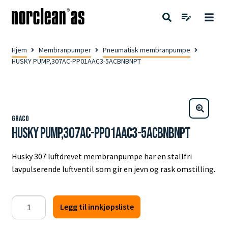
Hjem
Membranpumper
Pneumatisk membranpumpe
HUSKY PUMP,307AC-PP01AAC3-5ACBNBNPT
Graco
HUSKY PUMP,307AC-PP01AAC3-5ACBNBNPT
Husky 307 luftdrevet membranpumpe har en stallfri
lavpulserende luftventil som gir en jevn og rask omstilling.
HUSKY
Legg til innkjøpsliste
PUMP,307AC-
PP01AAC3-