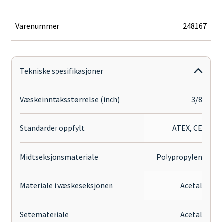
5ACBNBNPT
antall
Varenummer
248167
Tekniske spesifikasjoner
Væskeinntaksstørrelse (inch)
3/8
Standarder oppfylt
ATEX, CE
Midtseksjonsmateriale
Polypropylen
Materiale i væskeseksjonen
Acetal
Setemateriale
Acetal