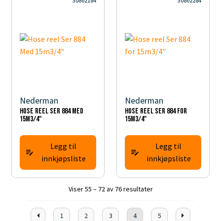
30862184
30862284
Nederman
Nederman
Hose reel Ser 884 Med
Hose reel Ser 884 for
15m3/4"
15m3/4"
Legg til
Legg til
innkjøpsliste
innkjøpsliste
Viser 55 – 72 av 76 resultater
1
2
3
4
5