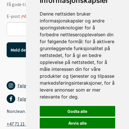
informasjonskapsler
Få gode tilbud og nyheter på e-post
Denne nettsiden bruker
E-post
(Påkrevd)
informasjonskapsler og andre
sporingsteknologier for å
forbedre nettleseropplevelsen din
for følgende formål:
for å aktivere
grunnleggende funksjonalitet på
nettstedet
,
for å gi en bedre
opplevelse på nettstedet
,
for å
måle interessen din for våre
produkter og tjenester og tilpasse
markedsføringsinteraksjoner
,
for å
Følg oss på Instagram
levere annonser som er mer
relevante for deg
.
Følg oss på Facebook
Norclean AS
Godta alle
Avvis alle
+47 71 21 80 15