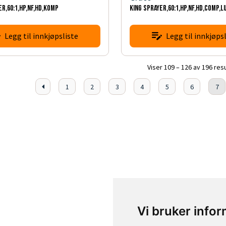
ER,60:1,HP,NF,HD,KOMP
KING SPRAYER,60:1,HP,NF,HD,COMP,L
Legg til innkjøpsliste
Legg til innkjøpsl
Viser 109 – 126 av 196 res
1
2
3
4
5
6
7
Vi bruker info