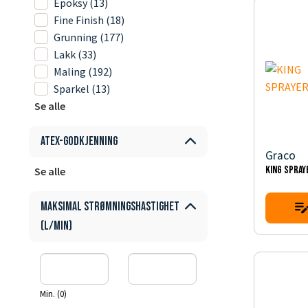
Epoksy
(13)
Fine Finish
(18)
Grunning
(177)
Lakk
(33)
Maling
(192)
Sparkel
(13)
Se alle
ATEX-godkjenning
Graco
KING SPRAY
Se alle
Maksimal strømningshastighet
(L/min)
Min. (0)