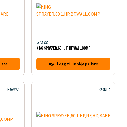
Graco
KING SPRAYER,60:1,HP,BF,WALL,COMP
iste
Legg til innkjøpsliste
K60MW1
K60NH0