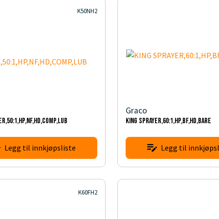
K50NH2
Graco
ER,50:1,HP,NF,HD,COMP,LUB
KING SPRAYER,60:1,HP,BF,HD,BARE
Legg til innkjøpsliste
Legg til innkjøpsl
K60FH2