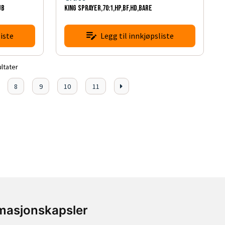
UB
KING SPRAYER,70:1,HP,BF,HD,BARE
iste
Legg til innkjøpsliste
ultater
8
9
10
11
rmasjonskapsler