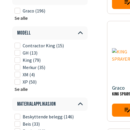
Graco
(196)
Se alle
Modell
Contractor King
(15)
GH
(13)
King
(79)
Merkur
(35)
XM
(4)
XP
(50)
Graco
Se alle
KING SPRAY
Materialapplikasjon
Beskyttende belegg
(146)
Beis
(33)