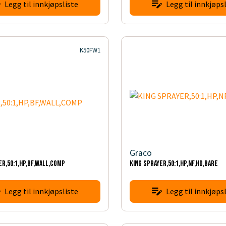
Legg til innkjøpsliste
Legg til innkjøpsl
K50FW1
Graco
ER,50:1,HP,BF,WALL,COMP
KING SPRAYER,50:1,HP,NF,HD,BARE
Legg til innkjøpsliste
Legg til innkjøpsl