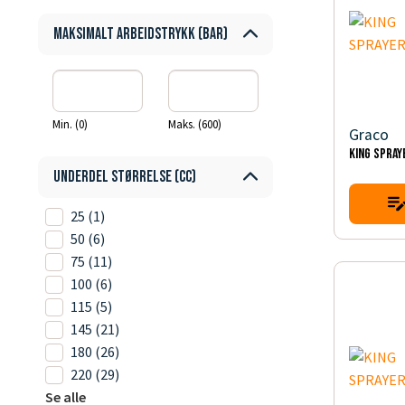
Maksimalt arbeidstrykk (bar)
Min. (0)
Maks. (600)
Graco
KING SPRAY
Underdel størrelse (cc)
25
(1)
50
(6)
75
(11)
100
(6)
115
(5)
145
(21)
180
(26)
220
(29)
Se alle