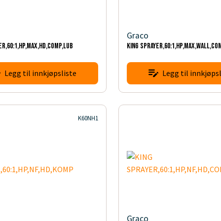
Graco
ER,60:1,HP,MAX,HD,COMP,LUB
KING SPRAYER,60:1,HP,MAX,WALL,CO
Legg til innkjøpsliste
Legg til innkjøpsl
K60NH1
Graco