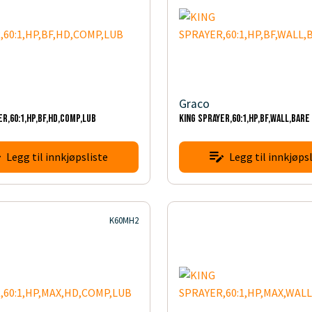
Graco
ER,60:1,HP,BF,HD,COMP,LUB
KING SPRAYER,60:1,HP,BF,WALL,BARE
Legg til innkjøpsliste
Legg til innkjøpsl
K60MH2