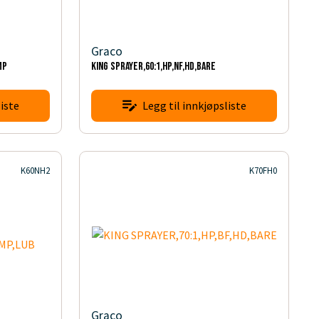
Graco
MP
KING SPRAYER,60:1,HP,NF,HD,BARE
iste
Legg til innkjøpsliste
K60NH2
K70FH0
Graco