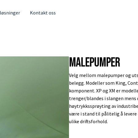
 løsninger
Kontakt oss
Malepumper
Velg mellom malepumper og uts
belegg. Modeller som King, Cont
komponent. XP og XM er modelle
trenger/blandes i slangen mens 
høytrykkssprøyting av industribe
være i stand til pålitelig å leve
ulike driftsforhold.