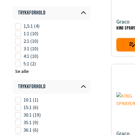
Trykkforhold
Graco
1,5:1
(4)
KING SPRAY
1:1
(10)
2:1
(10)
3:1
(10)
4:1
(10)
5:1
(2)
Se alle
Trykkforhold
10:1
(1)
15:1
(6)
30:1
(19)
35:1
(9)
36:1
(6)
Graco