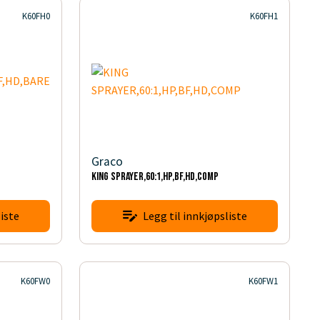
K60FH0
K60FH1
Graco
KING SPRAYER,60:1,HP,BF,HD,COMP
iste
Legg til innkjøpsliste
K60FW0
K60FW1