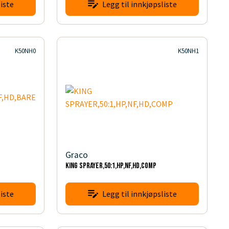
iste
Legg til innkjøpsliste
K50NH0
K50NH1
Graco
KING SPRAYER,50:1,HP,NF,HD,COMP
iste
Legg til innkjøpsliste