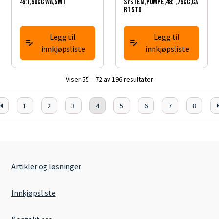
45:1,50CC WA,SMT
SYSTEM,PUMPE,48:1,75CC,CA
RT,STD
Legg til
Legg til
innkjøpsliste
innkjøpsliste
Viser 55 – 72 av 196 resultater
1
2
3
4
5
6
7
8
Artikler og løsninger
Innkjøpsliste