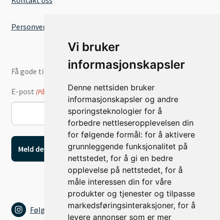
Kontakt oss
Personvernserklæring
Vi bruker
informasjonskapsler
Få gode tilbud og nyheter på e-post
Denne nettsiden bruker
E-post
(Påkrevd)
informasjonskapsler og andre
sporingsteknologier for å
forbedre nettleseropplevelsen din
for følgende formål:
for å aktivere
grunnleggende funksjonalitet på
nettstedet
,
for å gi en bedre
opplevelse på nettstedet
,
for å
måle interessen din for våre
produkter og tjenester og tilpasse
markedsføringsinteraksjoner
,
for å
Følg oss på Instagram
levere annonser som er mer