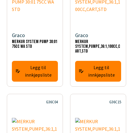
Graco
Graco
MERKUR SYSTEM PUMP 30:01
MERKUR
75CC WA STD
SYSTEM,PUMPE,36:1,100CC,C
ART,STD
Legg til
Legg til
innkjøpsliste
innkjøpsliste
G36C04
G36C15