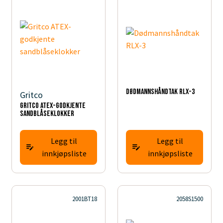
Dødmannshåndtak RLX-3
Gritco
Gritco ATEX-godkjente
sandblåseklokker
Legg til
Legg til
innkjøpsliste
innkjøpsliste
2001BT18
2058S1500