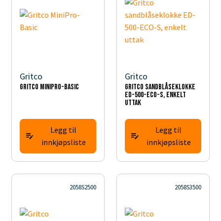
Gritco
Gritco
Gritco MiniPro-Basic
Gritco sandblåseklokke
ED-500-ECO-S, enkelt
uttak
Legg til
Legg til
innkjøpsliste
innkjøpsliste
2058S2500
2058S3500