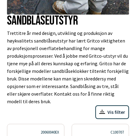
Sandblåseutstyr
Trettitre år med design, utvikling og produksjon av
høykvalitets sandblåseutstyr har lært Gritco viktigheten
av profesjonell overflatebehandling for mange
produksjonsprosesser. Ved å jobbe med Gritco-utstyr vil du
tjene mye på all deres kunnskap og erfaring. Gritco har de
forskjellige modeller sandblåseklokker tiltenkt forskjellig
bruk. Disse modellene kan man igjen skreddersy med
opsjoner som er interessante. Sandblåsing av tre, stål
eller skjøre overflater. Kontakt oss for å finne riktig
modell til deres bruk.
Vis filter
20060040EX
C100707