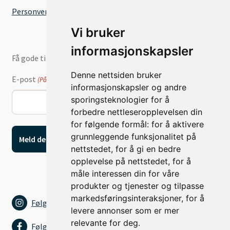
Personvernserklæring
Vi bruker
informasjonskapsler
Få gode tilbud og nyheter på e-post
Denne nettsiden bruker
E-post
(Påkrevd)
informasjonskapsler og andre
sporingsteknologier for å
forbedre nettleseropplevelsen din
for følgende formål:
for å aktivere
grunnleggende funksjonalitet på
nettstedet
,
for å gi en bedre
opplevelse på nettstedet
,
for å
måle interessen din for våre
produkter og tjenester og tilpasse
markedsføringsinteraksjoner
,
for å
Følg oss på Instagram
levere annonser som er mer
relevante for deg
.
Følg oss på Facebook