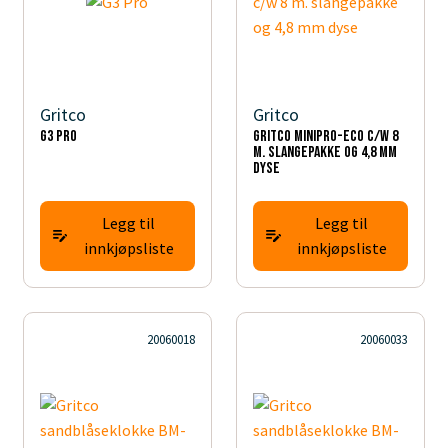
Gritco
Gritco
G3 Pro
Gritco MiniPro-ECO c/w 8
m. slangepakke og 4,8 mm
dyse
Legg til
Legg til
innkjøpsliste
innkjøpsliste
20060018
20060033