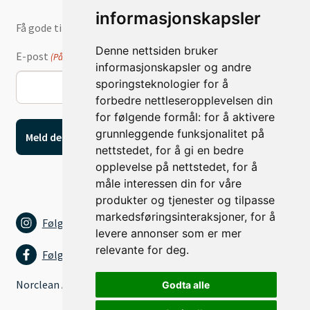
informasjonskapsler
Få gode tilbud og nyheter på e-post
Denne nettsiden bruker
E-post
(Påkrevd)
informasjonskapsler og andre
sporingsteknologier for å
forbedre nettleseropplevelsen din
for følgende formål:
for å aktivere
grunnleggende funksjonalitet på
nettstedet
,
for å gi en bedre
opplevelse på nettstedet
,
for å
måle interessen din for våre
produkter og tjenester og tilpasse
markedsføringsinteraksjoner
,
for å
Følg oss på Instagram
levere annonser som er mer
relevante for deg
.
Følg oss på Facebook
Norclean AS
Godta alle