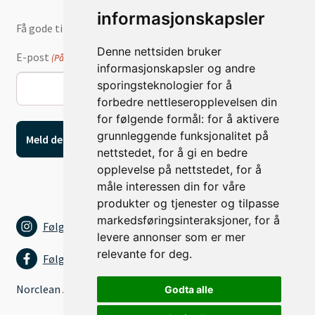
informasjonskapsler
Få gode tilbud og nyheter på e-post
Denne nettsiden bruker
E-post
(Påkrevd)
informasjonskapsler og andre
sporingsteknologier for å
forbedre nettleseropplevelsen din
for følgende formål:
for å aktivere
grunnleggende funksjonalitet på
nettstedet
,
for å gi en bedre
opplevelse på nettstedet
,
for å
måle interessen din for våre
produkter og tjenester og tilpasse
markedsføringsinteraksjoner
,
for å
Følg oss på Instagram
levere annonser som er mer
relevante for deg
.
Følg oss på Facebook
Norclean AS
Godta alle