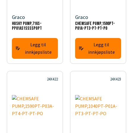
Graco
Graco
HUSKY PUMP,716S-
CHEMSAFE PUMP,1590PT-
PP01AS1SSSSPOPT
P01A-PT3-PT-PT-PO
Legg til
Legg til
innkjøpsliste
innkjøpsliste
24X422
24X423