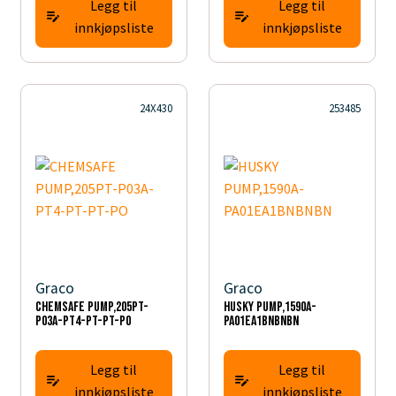
Legg til
Legg til
innkjøpsliste
innkjøpsliste
24X430
253485
Graco
Graco
CHEMSAFE PUMP,205PT-
HUSKY PUMP,1590A-
P03A-PT4-PT-PT-PO
PA01EA1BNBNBN
Legg til
Legg til
innkjøpsliste
innkjøpsliste