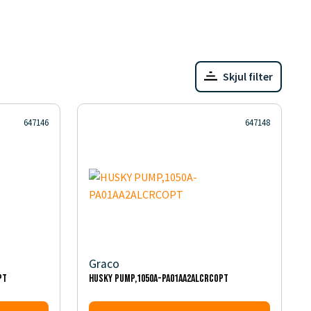
Skjul filter
647146
647148
Graco
PT
HUSKY PUMP,1050A-PA01AA2ALCRCOPT