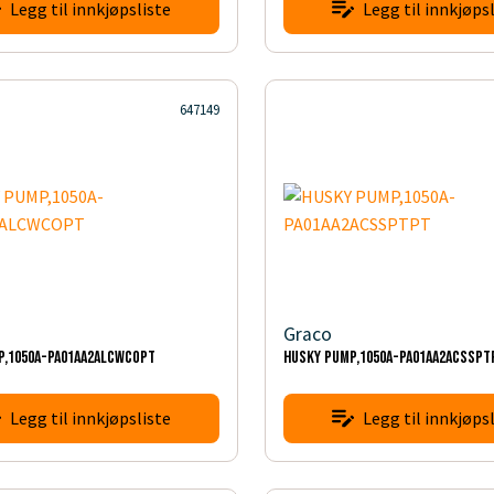
Legg til innkjøpsliste
Legg til innkjøpsl
647149
Graco
P,1050A-PA01AA2ALCWCOPT
HUSKY PUMP,1050A-PA01AA2ACSSPT
Legg til innkjøpsliste
Legg til innkjøpsl