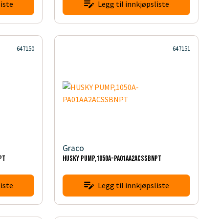
iste
Legg til innkjøpsliste
647150
647151
Graco
PT
HUSKY PUMP,1050A-PA01AA2ACSSBNPT
iste
Legg til innkjøpsliste