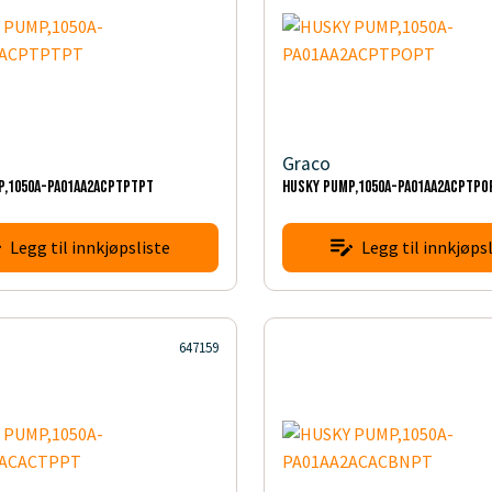
Graco
P,1050A-PA01AA2ACPTPTPT
HUSKY PUMP,1050A-PA01AA2ACPTPO
Legg til innkjøpsliste
Legg til innkjøpsl
647159