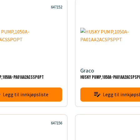
647152
Graco
P,1050A-PA01AA2ACSSPOPT
HUSKY PUMP,1050A-PA01AA2ACSPSP
Legg til innkjøpsliste
Legg til innkjøpsl
647156