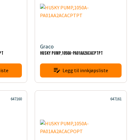
Graco
PT
HUSKY PUMP,1050A-PA01AA2ACACPTPT
iste
Legg til innkjøpsliste
647160
647161