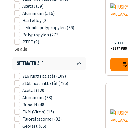
Acetal
(59)
Aluminium
(516)
Hastelloy
(2)
Ledende polypropylen
(36)
Polypropylen
(277)
PTFE
(9)
Graco
Se alle
HUSKY PUM
Setemateriale
316 rustfritt stål
(109)
316L rustfritt stål
(786)
Acetal
(120)
Aluminium
(33)
Buna-N
(48)
FKM (Viton)
(15)
Fluorelastomer
(32)
Geolast
(65)