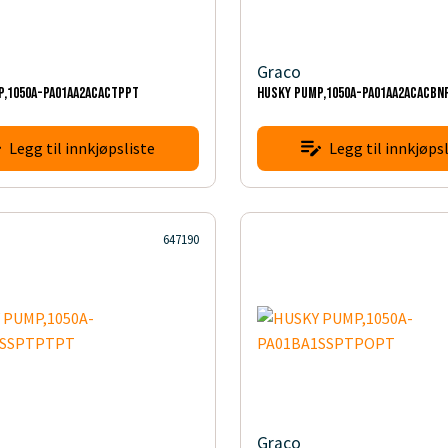
Graco
P,1050A-PA01AA2ACACTPPT
HUSKY PUMP,1050A-PA01AA2ACACBN
Legg til innkjøpsliste
Legg til innkjøpsl
647190
Graco