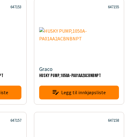
647153
647155
Graco
PT
HUSKY PUMP,1050A-PA01AA2ACBNBNPT
iste
Legg til innkjøpsliste
647157
647158