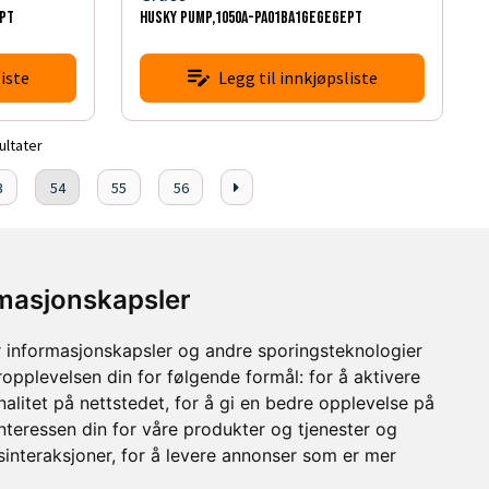
OPT
HUSKY PUMP,1050A-PA01BA1GEGEGEPT
iste
Legg til innkjøpsliste
ultater
3
54
55
56
rmasjonskapsler
 informasjonskapsler og andre sporingsteknologier
ropplevelsen din for følgende formål:
for å aktivere
alitet på nettstedet
,
for å gi en bedre opplevelse på
interessen din for våre produkter og tjenester og
sinteraksjoner
,
for å levere annonser som er mer