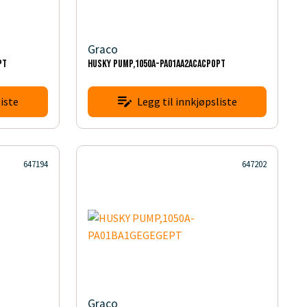
Graco
PT
HUSKY PUMP,1050A-PA01AA2ACACPOPT
iste
Legg til innkjøpsliste
647194
647202
Graco