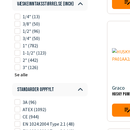
Væskeinntaksstørrelse (inch)
1/4"
(13)
3/8"
(50)
1/2"
(96)
3/4"
(50)
1"
(782)
1-1/2"
(123)
2"
(442)
3"
(126)
Se alle
Graco
Standarder oppfylt
HUSKY PUM
3A
(96)
ATEX
(1092)
CE
(944)
EN 1024:2004 Type 2.1
(48)