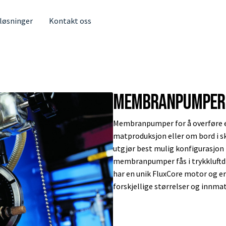
 løsninger
Kontakt oss
Membranpumper
Membranpumper for å overføre el
matproduksjon eller om bord i s
utgjør best mulig konfigurasjon 
membranpumper fås i trykkluftd
har en unik FluxCore motor og e
forskjellige størrelser og innmat 