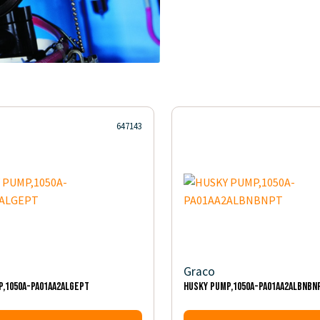
647143
Graco
P,1050A-PA01AA2ALGEPT
HUSKY PUMP,1050A-PA01AA2ALBNBN