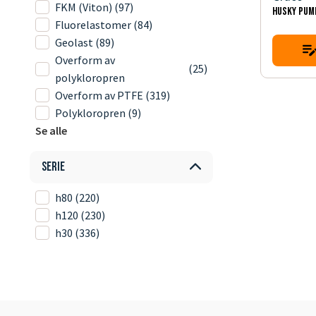
FKM (Viton)
(97)
HUSKY PUM
Fluorelastomer
(84)
Geolast
(89)
Overform av
(25)
polykloropren
Overform av PTFE
(319)
Polykloropren
(9)
Se alle
Serie
h80
(220)
h120
(230)
h30
(336)