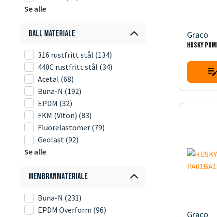
Se alle
Ball materiale
Graco
HUSKY PUM
316 rustfritt stål
(134)
440C rustfritt stål
(34)
Acetal
(68)
Buna-N
(192)
EPDM
(32)
FKM (Viton)
(83)
Fluorelastomer
(79)
Geolast
(92)
Se alle
Membranmateriale
Buna-N
(231)
EPDM Overform
(96)
Graco