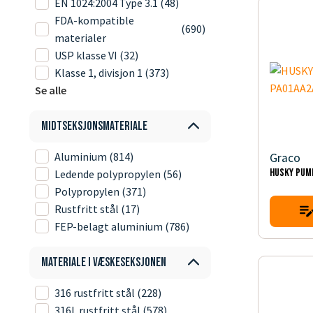
EN 1024:2004 Type 3.1
(48)
FDA-kompatible
(690)
materialer
USP klasse VI
(32)
Klasse 1, divisjon 1
(373)
Se alle
Midtseksjonsmateriale
Aluminium
(814)
Graco
HUSKY PUM
Ledende polypropylen
(56)
Polypropylen
(371)
Rustfritt stål
(17)
FEP-belagt aluminium
(786)
Materiale i væskeseksjonen
316 rustfritt stål
(228)
316L rustfritt stål
(578)