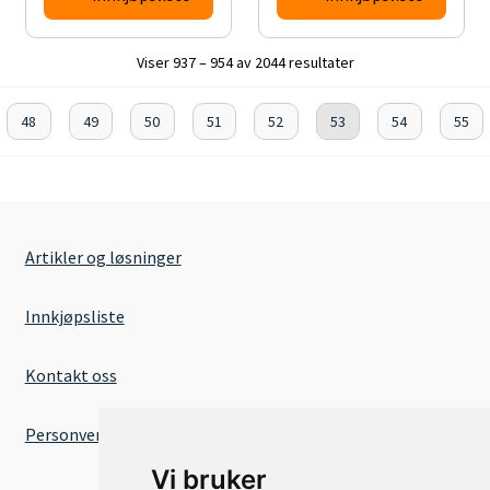
Viser 937 – 954 av 2044 resultater
48
49
50
51
52
53
54
55
Artikler og løsninger
Innkjøpsliste
Kontakt oss
Personvernserklæring
Vi bruker