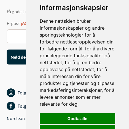
informasjonskapsler
Få gode tilbud og nyheter på e-post
Denne nettsiden bruker
E-post
(Påkrevd)
informasjonskapsler og andre
sporingsteknologier for å
forbedre nettleseropplevelsen din
for følgende formål:
for å aktivere
grunnleggende funksjonalitet på
nettstedet
,
for å gi en bedre
opplevelse på nettstedet
,
for å
måle interessen din for våre
produkter og tjenester og tilpasse
markedsføringsinteraksjoner
,
for å
Følg oss på Instagram
levere annonser som er mer
relevante for deg
.
Følg oss på Facebook
Norclean AS
Godta alle