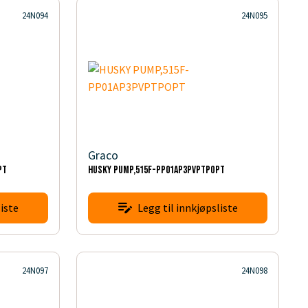
24N094
24N095
Graco
PT
HUSKY PUMP,515F-PP01AP3PVPTPOPT
iste
Legg til innkjøpsliste
24N097
24N098