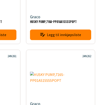
Graco
PT
HUSKY PUMP,716A-PP01AA1SSSSPOPT
iste
Legg til innkjøpsliste
24N261
24N262
Graco