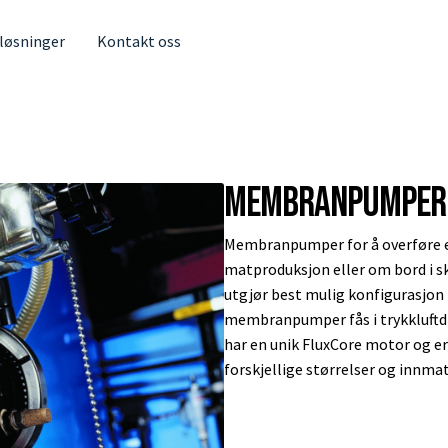
 løsninger
Kontakt oss
Membranpumper
Membranpumper for å overføre el
matproduksjon eller om bord i s
utgjør best mulig konfigurasjon 
membranpumper fås i trykkluftd
har en unik FluxCore motor og e
forskjellige størrelser og innmat 