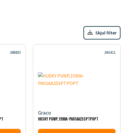
Skjul filter
24B833
24G411
Graco
PT
HUSKY PUMP,1590A-PA01AA2SSPTPOPT