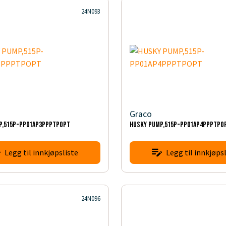
24N093
Graco
P,515P-PP01AP3PPPTPOPT
HUSKY PUMP,515P-PP01AP4PPPTPO
Legg til innkjøpsliste
Legg til innkjøpsl
24N096