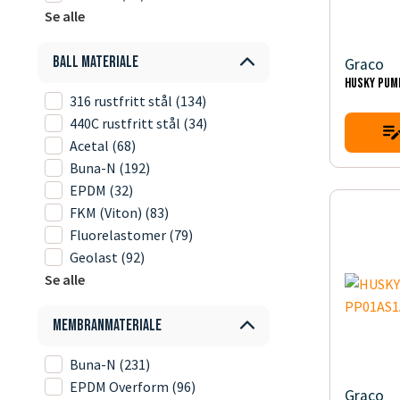
Se alle
Ball materiale
Graco
HUSKY PUM
316 rustfritt stål
(134)
440C rustfritt stål
(34)
Acetal
(68)
Buna-N
(192)
EPDM
(32)
FKM (Viton)
(83)
Fluorelastomer
(79)
Geolast
(92)
Se alle
Membranmateriale
Buna-N
(231)
EPDM Overform
(96)
Graco