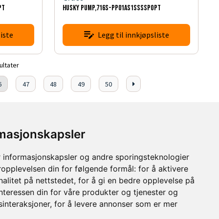
PT
HUSKY PUMP,716S-PP01AS1SSSSPOPT
iste
Legg til innkjøpsliste
ultater
6
47
48
49
50
rmasjonskapsler
 informasjonskapsler og andre sporingsteknologier
ropplevelsen din for følgende formål:
for å aktivere
alitet på nettstedet
,
for å gi en bedre opplevelse på
interessen din for våre produkter og tjenester og
sinteraksjoner
,
for å levere annonser som er mer