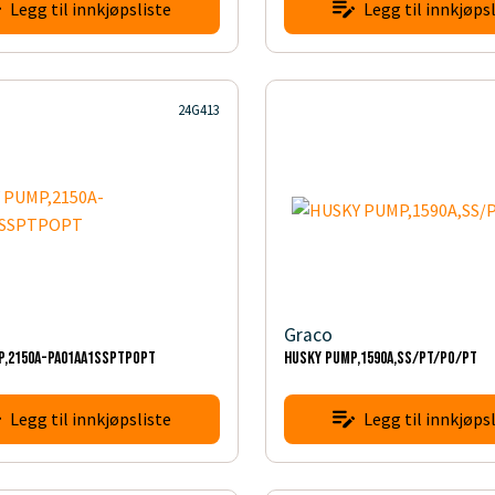
Legg til innkjøpsliste
Legg til innkjøpsl
24G413
Graco
P,2150A-PA01AA1SSPTPOPT
HUSKY PUMP,1590A,SS/PT/PO/PT
Legg til innkjøpsliste
Legg til innkjøpsl