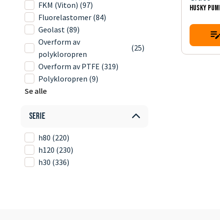
FKM (Viton)
(97)
HUSKY PUM
Fluorelastomer
(84)
Geolast
(89)
Overform av
(25)
polykloropren
Overform av PTFE
(319)
Polykloropren
(9)
Se alle
Serie
h80
(220)
h120
(230)
h30
(336)