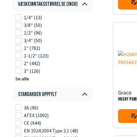
Væskeinntaksstørrelse (inch)
1/4"
(13)
3/8"
(50)
1/2"
(96)
3/4"
(50)
1"
(782)
1-1/2"
(123)
2"
(442)
3"
(126)
Se alle
Graco
Standarder oppfylt
HUSKY PUM
3A
(96)
ATEX
(1092)
CE
(944)
EN 1024:2004 Type 2.1
(48)