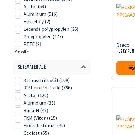
Acetal
(59)
Aluminium
(516)
Hastelloy
(2)
Ledende polypropylen
(36)
Polypropylen
(277)
PTFE
(9)
Graco
Se alle
HUSKY PUM
Setemateriale
316 rustfritt stål
(109)
316L rustfritt stål
(786)
Acetal
(120)
Aluminium
(33)
Buna-N
(48)
FKM (Viton)
(15)
Fluorelastomer
(32)
Geolast
(65)