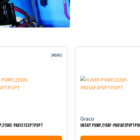
24B801
Graco
P,2150S-PA01S1SSPTPOPT
HUSKY PUMP,2150F-PA01AF2PVPTPO