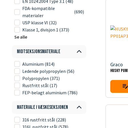
EN 1024:2004 Type 3.1
(48)
FDA-kompatible
(690)
materialer
USP klasse VI
(32)
Klasse 1, divisjon 1
(373)
Se alle
Midtseksjonsmateriale
Aluminium
(814)
Graco
HUSKY PUM
Ledende polypropylen
(56)
Polypropylen
(371)
Rustfritt stål
(17)
FEP-belagt aluminium
(786)
Materiale i væskeseksjonen
316 rustfritt stål
(228)
316L rustfritt stål
(578)