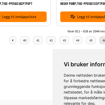
P,716S-PP01AS1ACPTPOPT
HUSKY PUMP,716S-PP01AS1SSPTPO
Legg til innkjøpsliste
Legg til innkjøpsl
Viser 811 – 828 av 2044 res
40
41
42
43
44
45
4
Vi bruker info
Denne nettsiden bruker
for å forbedre nettlese
grunnleggende funksjon
nettstedet
,
for å måle 
tilpasse markedsføring
relevante for deg
.