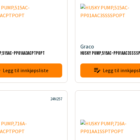
Graco
P,515AC-PP01AA3ACPTPOPT
HUSKY PUMP,515AC-PP01AAC3SSSS
Legg til innkjøpsliste
Legg til innkjøpsl
24N257