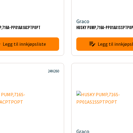
Graco
P,716A-PP01AA1ACPTPOPT
HUSKY PUMP,716A-PP01AA1SSPTPO
Legg til innkjøpsliste
Legg til innkjøpsl
24N260
Graco