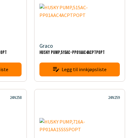
Graco
POPT
HUSKY PUMP,515AC-PP01AAC4ACPTPOPT
iste
Legg til innkjøpsliste
24N258
24N259