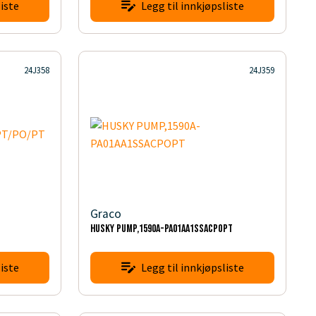
iste
Legg til innkjøpsliste
24J358
24J359
Graco
HUSKY PUMP,1590A-PA01AA1SSACPOPT
iste
Legg til innkjøpsliste