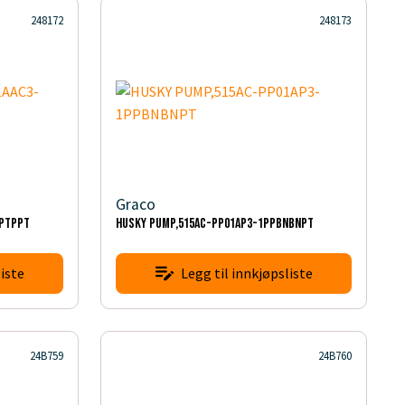
248172
248173
Graco
TPTPPT
HUSKY PUMP,515AC-PP01AP3-1PPBNBNPT
iste
Legg til innkjøpsliste
24B759
24B760