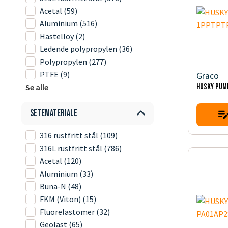
Acetal
(59)
Aluminium
(516)
Hastelloy
(2)
Ledende polypropylen
(36)
Polypropylen
(277)
PTFE
(9)
Graco
Se alle
HUSKY PUM
Setemateriale
316 rustfritt stål
(109)
316L rustfritt stål
(786)
Acetal
(120)
Aluminium
(33)
Buna-N
(48)
FKM (Viton)
(15)
Fluorelastomer
(32)
Geolast
(65)