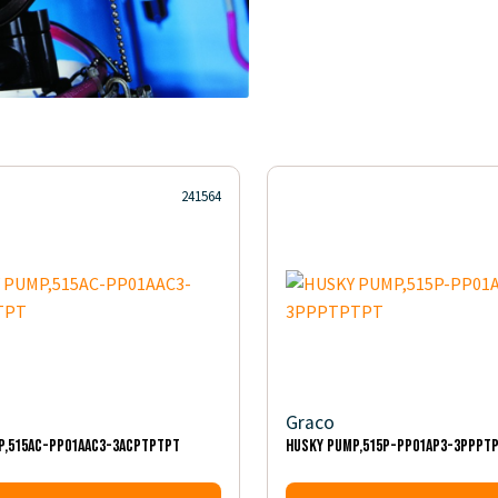
241564
Graco
P,515AC-PP01AAC3-3ACPTPTPT
HUSKY PUMP,515P-PP01AP3-3PPPT