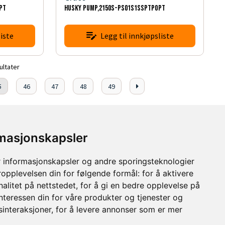
PT
HUSKY PUMP,2150S-PS01S1SSPTPOPT
iste
Legg til innkjøpsliste
ultater
5
46
47
48
49
rmasjonskapsler
 informasjonskapsler og andre sporingsteknologier
ropplevelsen din for følgende formål:
for å aktivere
alitet på nettstedet
,
for å gi en bedre opplevelse på
interessen din for våre produkter og tjenester og
sinteraksjoner
,
for å levere annonser som er mer