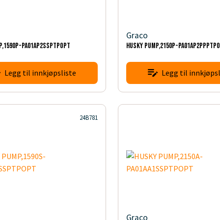
Graco
P,1590P-PA01AP2SSPTPOPT
HUSKY PUMP,2150P-PA01AP2PPPTP
Legg til innkjøpsliste
Legg til innkjøpsl
24B781
Graco