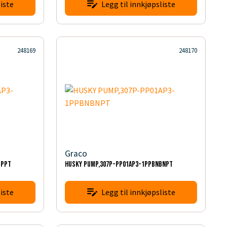
iste
Legg til innkjøpsliste
248169
248170
Graco
TPPT
HUSKY PUMP,307P-PP01AP3-1PPBNBNPT
iste
Legg til innkjøpsliste