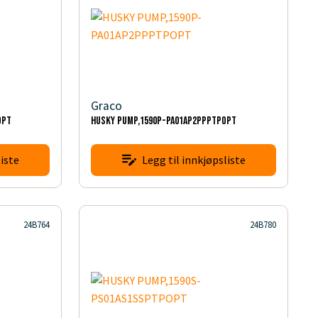
Graco
OPT
HUSKY PUMP,1590P-PA01AP2PPPTPOPT
iste
Legg til innkjøpsliste
24B764
24B780