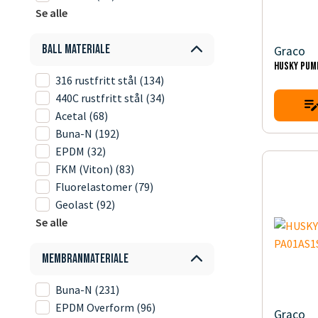
Se alle
Ball materiale
Graco
HUSKY PUM
316 rustfritt stål
(134)
440C rustfritt stål
(34)
Acetal
(68)
Buna-N
(192)
EPDM
(32)
FKM (Viton)
(83)
Fluorelastomer
(79)
Geolast
(92)
Se alle
Membranmateriale
Buna-N
(231)
EPDM Overform
(96)
Graco