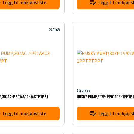
Legg til innkjøpsliste
Legg til innkjøpsl
248168
Graco
P,307AC-PP01AAC3-5ACTPTPPT
HUSKY PUMP,307P-PP01AP3-1PPTP
Legg til innkjøpsliste
Legg til innkjøpsl