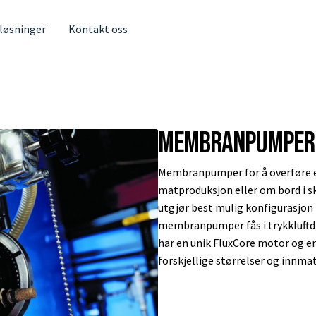
 løsninger
Kontakt oss
Membranpumper
Membranpumper for å overføre el
matproduksjon eller om bord i s
utgjør best mulig konfigurasjon 
membranpumper fås i trykkluftd
har en unik FluxCore motor og e
forskjellige størrelser og innmat 