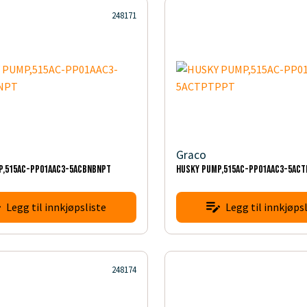
248171
Graco
P,515AC-PP01AAC3-5ACBNBNPT
HUSKY PUMP,515AC-PP01AAC3-5AC
Legg til innkjøpsliste
Legg til innkjøpsl
248174