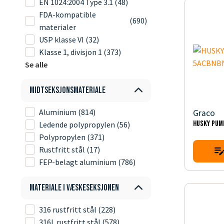
EN 1024:2004 Type 3.1
(48)
FDA-kompatible
(690)
materialer
USP klasse VI
(32)
Klasse 1, divisjon 1
(373)
Se alle
Midtseksjonsmateriale
Aluminium
(814)
Graco
HUSKY PUM
Ledende polypropylen
(56)
Polypropylen
(371)
Rustfritt stål
(17)
FEP-belagt aluminium
(786)
Materiale i væskeseksjonen
316 rustfritt stål
(228)
316L rustfritt stål
(578)