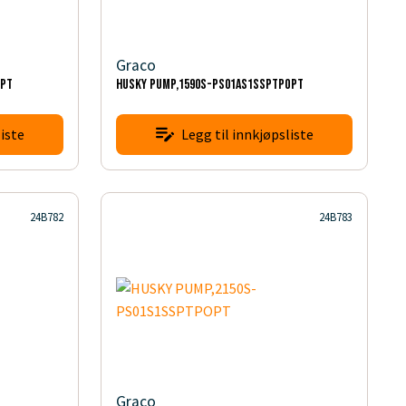
Graco
OPT
HUSKY PUMP,1590S-PS01AS1SSPTPOPT
iste
Legg til innkjøpsliste
24B782
24B783
Graco