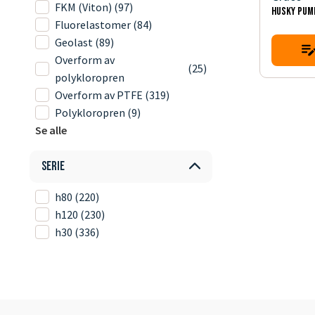
FKM (Viton)
(97)
HUSKY PUM
Fluorelastomer
(84)
Geolast
(89)
Overform av
(25)
polykloropren
Overform av PTFE
(319)
Polykloropren
(9)
Se alle
Serie
h80
(220)
h120
(230)
h30
(336)