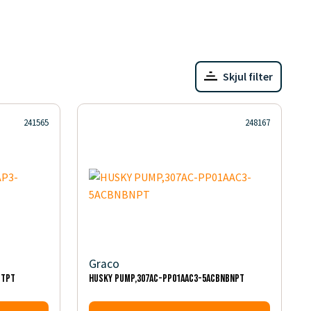
Skjul filter
241565
248167
Graco
PTPT
HUSKY PUMP,307AC-PP01AAC3-5ACBNBNPT