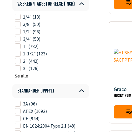
Væskeinntaksstørrelse (inch)
1/4"
(13)
3/8"
(50)
1/2"
(96)
3/4"
(50)
1"
(782)
1-1/2"
(123)
2"
(442)
3"
(126)
Se alle
Graco
Standarder oppfylt
HUSKY PUM
3A
(96)
ATEX
(1092)
CE
(944)
EN 1024:2004 Type 2.1
(48)