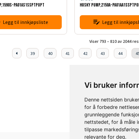
P,1590S-PA01AS1SSPTPOPT
HUSKY PUMP,2150A-PA01AA1SSPTPO
Legg til innkjøpsliste
Legg til innkjøpsl
Viser 793 – 810 av 2044 res
39
40
41
42
43
44
4
Vi bruker info
Denne nettsiden bruker
for å forbedre nettlese
grunnleggende funksjon
nettstedet
,
for å måle 
tilpasse markedsføring
relevante for deg
.