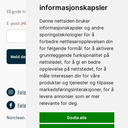
informasjonskapsler
Få gode tilbud og nyheter på e-post
Denne nettsiden bruker
E-post
(Påkrevd)
informasjonskapsler og andre
sporingsteknologier for å
forbedre nettleseropplevelsen din
for følgende formål:
for å aktivere
grunnleggende funksjonalitet på
nettstedet
,
for å gi en bedre
opplevelse på nettstedet
,
for å
måle interessen din for våre
produkter og tjenester og tilpasse
markedsføringsinteraksjoner
,
for å
Følg oss på Instagram
levere annonser som er mer
relevante for deg
.
Følg oss på Facebook
Norclean AS
Godta alle