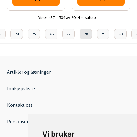
Viser 487 – 504 av 2044 resultater
3
24
25
26
27
28
29
30
Artikler og løsninger
Innkjøpsliste
Kontakt oss
Personvernserklæring
Vi bruker