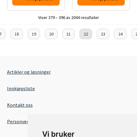
Viser 379 – 396 av 2044 resultater
7
18
19
20
21
22
23
24
Artikler og løsninger
Innkjøpsliste
Kontakt oss
Personvernserklæring
Vi bruker