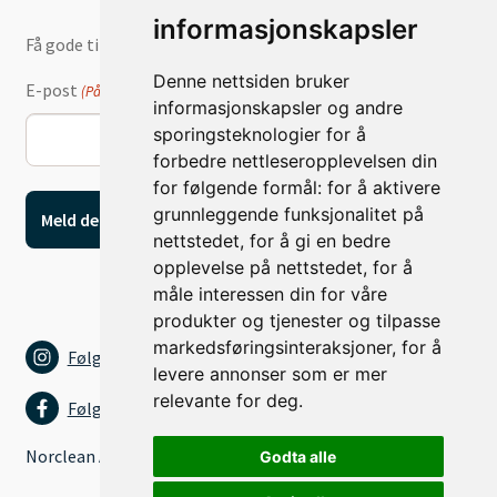
informasjonskapsler
Få gode tilbud og nyheter på e-post
Denne nettsiden bruker
E-post
(Påkrevd)
informasjonskapsler og andre
sporingsteknologier for å
forbedre nettleseropplevelsen din
for følgende formål:
for å aktivere
grunnleggende funksjonalitet på
nettstedet
,
for å gi en bedre
opplevelse på nettstedet
,
for å
måle interessen din for våre
produkter og tjenester og tilpasse
markedsføringsinteraksjoner
,
for å
Følg oss på Instagram
levere annonser som er mer
relevante for deg
.
Følg oss på Facebook
Norclean AS
Godta alle