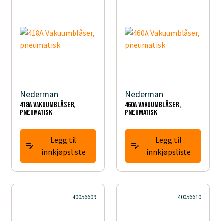
Nederman
Nederman
418A Vakuumblåser,
460A Vakuumblåser,
pneumatisk
pneumatisk
Legg til
Legg til
innkjøpsliste
innkjøpsliste
40056609
40056610