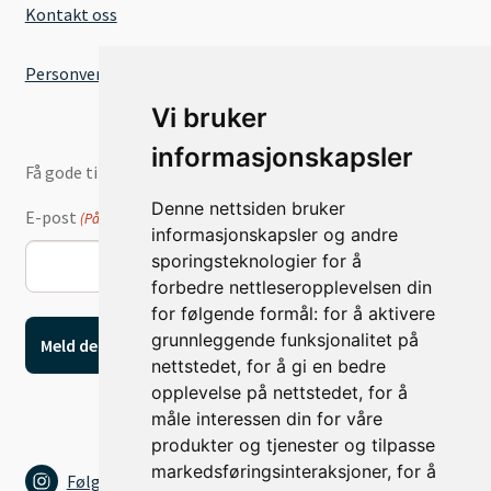
Kontakt oss
Personvernserklæring
Vi bruker
informasjonskapsler
Få gode tilbud og nyheter på e-post
Denne nettsiden bruker
E-post
(Påkrevd)
informasjonskapsler og andre
sporingsteknologier for å
forbedre nettleseropplevelsen din
for følgende formål:
for å aktivere
grunnleggende funksjonalitet på
nettstedet
,
for å gi en bedre
opplevelse på nettstedet
,
for å
måle interessen din for våre
produkter og tjenester og tilpasse
markedsføringsinteraksjoner
,
for å
Følg oss på Instagram