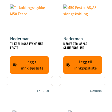
Nederman
Nederman
Tilkoblingsstykke M50
M50 Festo IAS/AS
Festo
slangekobling
Legg til
Legg til
innkjøpsliste
innkjøpsliste
42910100
42910500