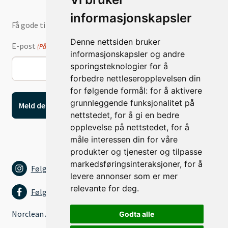
informasjonskapsler
Få gode tilbud og nyheter på e-post
Denne nettsiden bruker
E-post
(Påkrevd)
informasjonskapsler og andre
sporingsteknologier for å
forbedre nettleseropplevelsen din
for følgende formål:
for å aktivere
grunnleggende funksjonalitet på
nettstedet
,
for å gi en bedre
opplevelse på nettstedet
,
for å
måle interessen din for våre
produkter og tjenester og tilpasse
markedsføringsinteraksjoner
,
for å
Følg oss på Instagram
levere annonser som er mer
relevante for deg
.
Følg oss på Facebook
Norclean AS
Godta alle