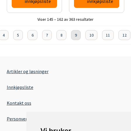
innkjøpsliste
innkjøpsliste
Viser 145 – 162 av 363 resultater
4
5
6
7
8
9
10
11
12
Artikler og løsninger
Innkjøpsliste
Kontakt oss
Personvernserklæring
Vi bruker