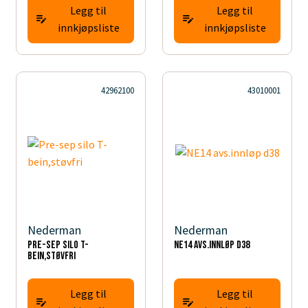
Legg til
Legg til
innkjøpsliste
innkjøpsliste
42962100
43010001
Nederman
Nederman
Pre-sep silo T-
NE14 avs.innløp d38
bein,støvfri
Legg til
Legg til