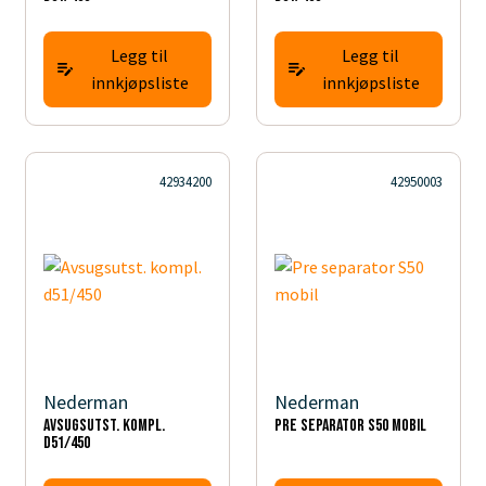
Legg til
Legg til
innkjøpsliste
innkjøpsliste
42934200
42950003
Nederman
Nederman
Avsugsutst. kompl.
Pre separator S50 mobil
d51/450