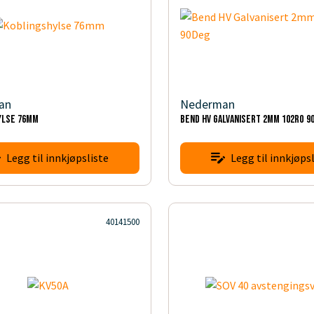
an
Nederman
ylse 76mm
Bend HV Galvanisert 2mm 102RO 9
Legg til innkjøpsliste
Legg til innkjøpsl
40141500