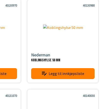
40130970
40130980
Nederman
Koblingshylse 50 mm
iste
Legg til innkjøpsliste
40131070
40140030