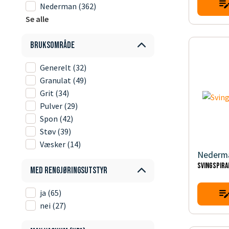
Nederman
(362)
Se alle
Bruksområde
Generelt
(32)
Granulat
(49)
Grit
(34)
Pulver
(29)
Spon
(42)
Støv
(39)
Væsker
(14)
Nederm
Svingspira
Med rengjøringsutstyr
ja
(65)
nei
(27)