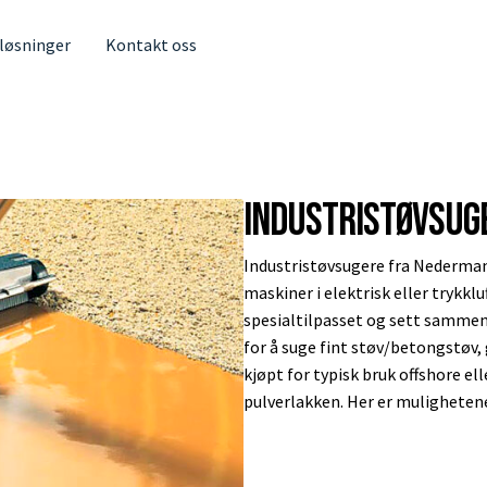
 løsninger
Kontakt oss
Industristøvsug
Industristøvsugere fra Nederman 
maskiner i elektrisk eller trykkl
spesialtilpasset og sett sammen
for å suge fint støv/betongstøv,
kjøpt for typisk bruk offshore el
pulverlakken. Her er mulighetene