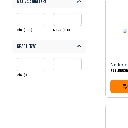
Max Vacuum (kPa)
Min. (-100)
Maks. (100)
Kraft (kW)
Nederm
Koblingsh
Min. (0)