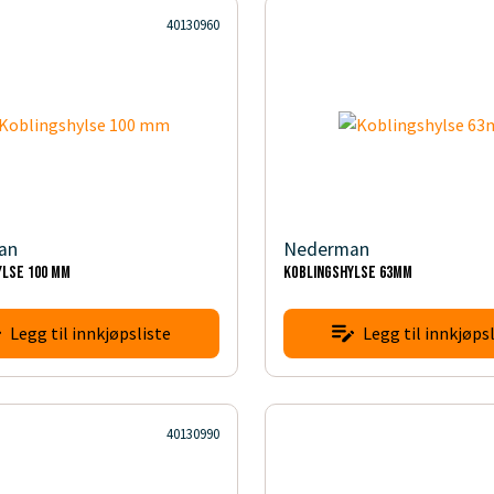
40130960
an
Nederman
ylse 100 mm
Koblingshylse 63mm
Legg til innkjøpsliste
Legg til innkjøpsl
40130990