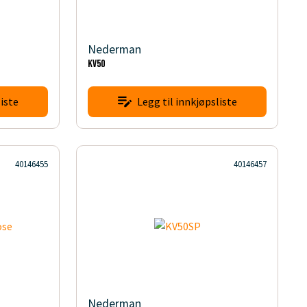
Nederman
KV50
iste
Legg til innkjøpsliste
40146455
40146457
Nederman