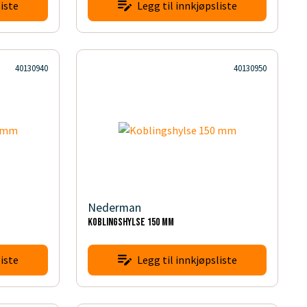
iste
Legg til innkjøpsliste
40130940
40130950
Nederman
Koblingshylse 150 mm
iste
Legg til innkjøpsliste