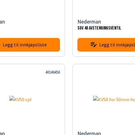
an
Nederman
SOV 40 avstengingsventil
Legg til innkjøpsliste
Legg til innkjøpsl
40146450
an
Nederman