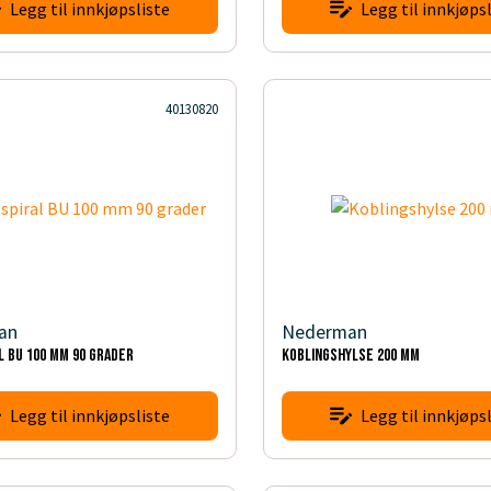
Legg til innkjøpsliste
Legg til innkjøpsl
40130820
an
Nederman
l BU 100 mm 90 grader
Koblingshylse 200 mm
Legg til innkjøpsliste
Legg til innkjøpsl