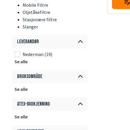
Mobile Filtre
Oljetåkefiltre
Stasjonære filtre
Slanger
Leverandør
Nederman
(19)
Se alle
Bruksområde
Se alle
ATEX-godkjenning
Se alle