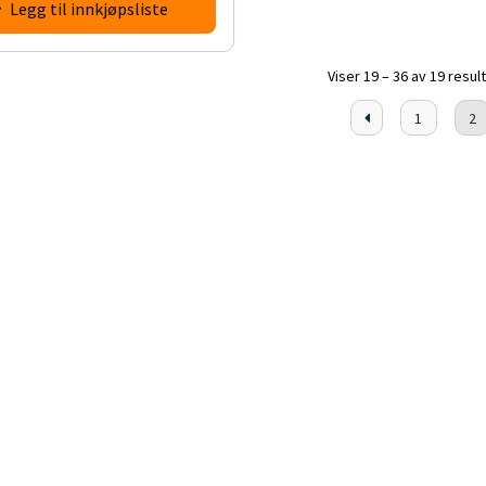
Legg til innkjøpsliste
Viser 19 – 36 av 19 resul
1
2